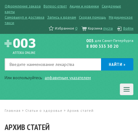
Оформление заказа
Вопрос-ответ
Акции и новинки
Скидочные
карты
Самовыкуп и доставка
Запись к врачам
Скорая помощь
Медицинское
такси
Избранное
0
Корзина
пуста
Войти
003
для Санкт-Петербурга
8 800 333 30 20
Или воспользуйтесь
алфавитным указателем
»
»
Главная
Статьи о здоровье
Архив статей
АРХИВ СТАТЕЙ