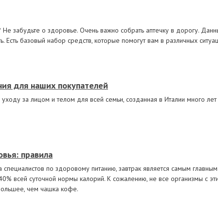
 Не забудьте о здоровье. Очень важно собрать аптечку в дорогу. Дан
ь. Есть базовый набор средств, которые помогут вам в различных ситуац
иния для наших покупателей
о уходу за лицом и телом для всей семьи, созданная в Италии много ле
овья: правила
специалистов по здоровому питанию, завтрак является самым главным 
0% всей суточной нормы калорий. К сожалению, не все организмы с эти
 большее, чем чашка кофе.