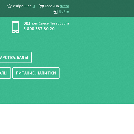
Избранное
0
Корзина
пуста
Войти
003
для Санкт-Петербурга
8 800 333 30 20
АРСТВА. БАДЫ
АЛЫ
ПИТАНИЕ. НАПИТКИ
етика, краска для волос
вые, осветляющие
ачению
итание
хара
вода, масло
смеси
уби/мюсли
ода/напитки
е/энтеральное питание