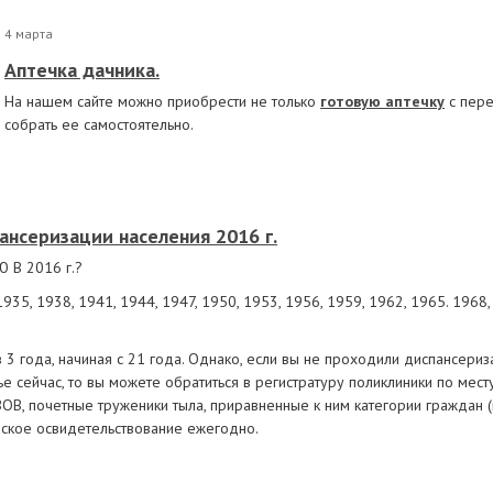
Уход за больными
Дыхательные тренажеры
 кольца, мочеприемники,
Стельки
Спортивное пи
Уход за зубами и полостью рта
мники
4 марта
Ингаляторы/небулайзеры
Фиксаторы суставов
Фиточай
рументы и посуда
Ирригаторы, аспираторы
Аптечка дачника.
Шоколад, как
ригирующие
Мед.одежда, белье, бахиллы
На нашем сайте можно приобрести не только
готовую аптечку
с пере
собрать ее самостоятельно.
 клеенки, спринцовки, круги
Термометры, тонометры, кардиоприборы
ст-полоски
Учетные журналы, издания
глы, ланцеты, катетеры
ансеризации населения 2016 г.
В 2016 г.?
1935, 1938, 1941, 1944, 1947, 1950, 1953, 1956, 1959, 1962, 1965. 1968,
 3 года, начиная с 21 года. Однако, если вы не проходили диспансери
 сейчас, то вы можете обратиться в регистратуру поликлиники по месту
ВОВ, почетные труженики тыла, приравненные к ним категории граждан 
ское освидетельствование ежегодно.