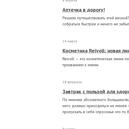
8 апреля
Аптечка в дорогу!
Решили путешествовать этой весной?
собраться быстрее и ничего не забыт
24 марта
Косметика Reivoll: новая л
Reivoll — это косметическая линия п
призванием к химии.
18 февраля
Завтрак с пользой для здор
По мнению абсолютного большинства 
него должно приходиться не менее 4
пропускать в себя спросонья что-то
8 марта