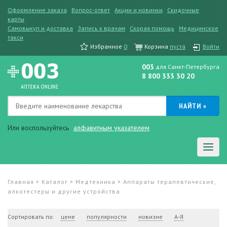
Оформление заказа
Вопрос-ответ
Акции и новинки
Скидочные
карты
Самовыкуп и доставка
Запись к врачам
Скорая помощь
Медицинское
такси
Избранное
0
Корзина
пуста
Войти
003
для Санкт-Петербурга
8 800 333 30 20
Или воспользуйтесь
алфавитным указателем
»
»
»
Главная
Каталог
Медтехника
Аппараты терапевтические,
алкотестеры и другие устройства
Сортировать по:
цене
популярности
новизне
А-Я