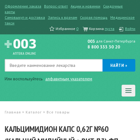
Оформление заказа
Вопрос-ответ
Акции и новинки
Скидочные
карты
Самовыкуп и доставка
Запись к врачам
Скорая помощь
Медицинское
такси
Избранное
0
Корзина
пуста
Войти
003
для Санкт-Петербурга
8 800 333 30 20
Или воспользуйтесь
алфавитным указателем
»
»
Главная
Каталог
Все товары
КАЛЬЦИМИДИОН КАПС 0,62Г №60