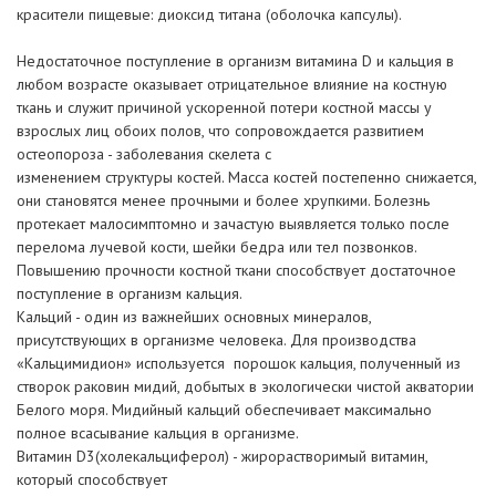
красители пищевые: диоксид титана (оболочка капсулы).
Недостаточное поступление в организм витамина D и кальция в
любом возрасте оказывает отрицательное влияние на костную
ткань и служит причиной ускоренной потери костной массы у
взрослых лиц обоих полов, что сопровождается развитием
остеопороза - заболевания скелета с
изменением структуры костей. Масса костей постепенно снижается,
они становятся менее прочными и более хрупкими. Болезнь
протекает малосимптомно и зачастую выявляется только после
перелома лучевой кости, шейки бедра или тел позвонков.
Повышению прочности костной ткани способствует достаточное
поступление в организм кальция.
Кальций - один из важнейших основных минералов,
присутствующих в организме человека. Для производства
«Кальцимидион» используется порошок кальция, полученный из
створок раковин мидий, добытых в экологически чистой акватории
Белого моря. Мидийный кальций обеспечивает максимально
полное всасывание кальция в организме.
Витамин D3(холекальциферол) - жирорастворимый витамин,
который способствует