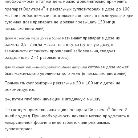
необходимости в тот же день можно дополнительно применить
®
препарат Вольтарен
в ректальных суппозиториях в дозе до 100
мг. При необходимости продолжения лечения в последующие дни
суточная доза препарата не должна превышать 150 мг (в
несколько введений).
назначают препарат в дозе из
Детям с массой тела 25 кг и более
расчета 0,5–2 мг/кг массы тела в сутки (суточную дозу, в
зависимости от тяжести проявлений заболевания, следует
разделить на 2–3 разовые дозы).
суточная доза может
Для лечения ювенильного ревматоидного артрита
быть максимально увеличена до 3 мг/кг (в несколько введений).
Применять суппозитории ректальные 50 и 100 мг у детей не
рекомендуется.
путем глубокой инъекции в ягодичную мышцу.
В/м,
®
Не следует применять инъекции препарата Вольтарен
более 2
дней подряд. При необходимости лечение можно продолжить в
лекарственной форме в виде таблеток или ректальных
суппозиториев.