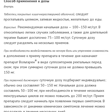
Способ применения и дозы
Внутрь.
следует
Таблетки, покрытые кишечнорастворимой оболочкой,
проглатывать целиком, запивая жидкостью, желательно до еды.
Рекомендуемая начальная доза — 100–150 мг/сут. В
Взрослые.
относительно легких случаях заболевания, а также для длительной
терапии бывает достаточно 75–100 мг/сут. Суточную дозу
следует разделить на несколько приемов.
При необходимости воздействовать на ночную боль или утреннюю скованность
в дополнение к приему препарата в течение дня назначают
®
препарат Вольтарен
в виде суппозиториев ректальных перед
сном; при этом суммарно суточная доза не должна превышать
150 мг.
суточную дозу подбирают индивидуально;
При первичной дисменорее
обычно она составляет 50–150 мг. Начальная доза должна
составлять 50–100 мг, при необходимости в течение нескольких
менструальных циклов ее можно повысить до 200 мг/сут. Прием
препарата следует начинать при появлении первых симптомов. В
зависимости от динамики клинических симптомов лечение можно
продолжать в течение нескольких дней.