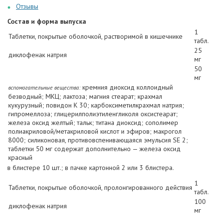
Отзывы
Состав и форма выпуска
1
Таблетки, покрытые оболочкой, растворимой в кишечнике
табл.
25
диклофенак натрия
мг
50
мг
кремния диоксид коллоидный
вспомогательные вещества:
безводный; МКЦ; лактоза; магния стеарат; крахмал
кукурузный; повидон К 30; карбоксиметилкрахмал натрия;
гипромеллоза; глицерилполиэтиленгликоля оксистеарат;
железа оксид желтый; тальк; титана диоксид; сополимер
полиакриловой/метакриловой кислот и эфиров; макрогол
8000; силиконовая, противовспенивающаяся эмульсия SE 2;
таблетки 50 мг содержат дополнительно — железа оксид
красный
в блистере 10 шт.; в пачке картонной 2 или 3 блистера.
1
Таблетки, покрытые оболочкой, пролонгированного действия
табл.
100
диклофенак натрия
мг