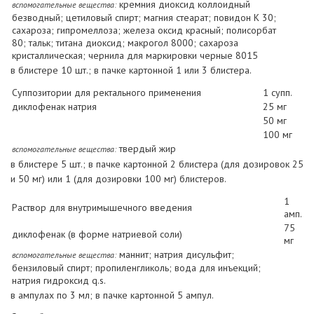
кремния диоксид коллоидный
вспомогательные вещества:
безводный; цетиловый спирт; магния стеарат; повидон К 30;
сахароза; гипромеллоза; железа оксид красный; полисорбат
80; тальк; титана диоксид; макрогол 8000; сахароза
кристаллическая; чернила для маркировки черные 8015
в блистере 10 шт.; в пачке картонной 1 или 3 блистера.
Суппозитории для ректального применения
1 супп.
диклофенак натрия
25 мг
50 мг
100 мг
твердый жир
вспомогательные вещества:
в блистере 5 шт.; в пачке картонной 2 блистера (для дозировок 25
и 50 мг) или 1 (для дозировки 100 мг) блистеров.
1
Раствор для внутримышечного введения
амп.
75
диклофенак (в форме натриевой соли)
мг
маннит; натрия дисульфит;
вспомогательные вещества:
бензиловый спирт; пропиленгликоль; вода для инъекций;
натрия гидроксид q.s.
в ампулах по 3 мл; в пачке картонной 5 ампул.