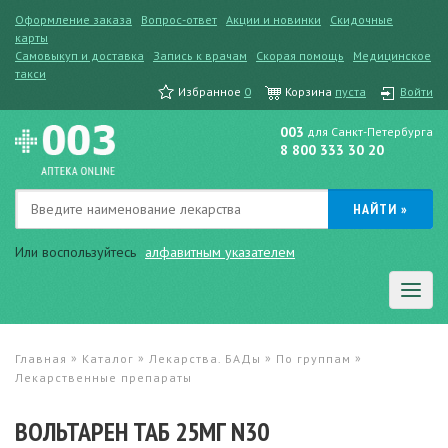
Оформление заказа
Вопрос-ответ
Акции и новинки
Скидочные
карты
Самовыкуп и доставка
Запись к врачам
Скорая помощь
Медицинское
такси
Избранное
0
Корзина
пуста
Войти
003
для Санкт-Петербурга
8 800 333 30 20
Или воспользуйтесь
алфавитным указателем
»
»
»
»
Главная
Каталог
Лекарства. БАДы
По группам
Лекарственные препараты
ВОЛЬТАРЕН ТАБ 25МГ N30