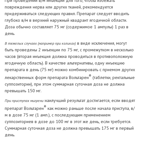
При проведении в/м инъекции для того, чтобы избежать
повреждения нерва или других тканей, рекомендуется
придерживаться следующих правил. Препарат следует вводить
глубоко в/м в верхний наружный квадрант ягодичной области.
Доза обычно составляет 75 мг (содержимое 1 ампулы) 1 раз в
день.
в виде исключения, могут
В тяжелых случаях (например при коликах)
быть проведены 2 инъекции по 75 мг, с промежутком в несколько
часов (вторая инъекция должна проводиться в противоположную
ягодичную область). В качестве альтернативы, одну инъекцию
препарата в день (75 мг) можно комбинировать с приемом других
®
лекарственных форм препарата Вольтарен
(таблетки, ректальные
суппозитории), при этом суммарная суточная доза не должна
превышать 150 мг.
наилучший результат достигается, если вводят
При приступах мигрени
®
препарат Вольтарен
как можно раньше после начала приступа, в/
м в дозе 75 мг (1 амп.), с последующим применением
суппозиториев в дозе до 100 мг в этот же день, если требуется.
Суммарная суточная доза не должна превышать 175 мг в первый
день.