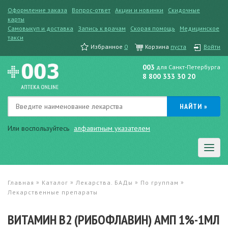
Оформление заказа
Вопрос-ответ
Акции и новинки
Скидочные
карты
Самовыкуп и доставка
Запись к врачам
Скорая помощь
Медицинское
такси
Избранное
0
Корзина
пуста
Войти
003
для Санкт-Петербурга
8 800 333 30 20
Или воспользуйтесь
алфавитным указателем
»
»
»
»
Главная
Каталог
Лекарства. БАДы
По группам
Лекарственные препараты
ВИТАМИН В2 (РИБОФЛАВИН) АМП 1%-1МЛ