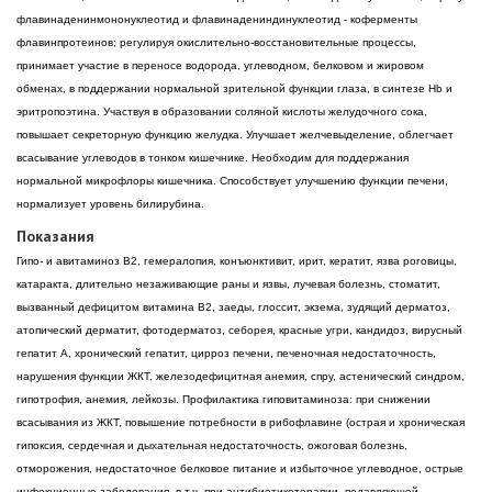
флавинаденинмононуклеотид и флавинадениндинуклеотид - коферменты
флавинпротеинов; регулируя окислительно-восстановительные процессы,
принимает участие в переносе водорода, углеводном, белковом и жировом
обменах, в поддержании нормальной зрительной функции глаза, в синтезе Hb и
эритропоэтина. Участвуя в образовании соляной кислоты желудочного сока,
повышает секреторную функцию желудка. Улучшает желчевыделение, облегчает
всасывание углеводов в тонком кишечнике. Необходим для поддержания
нормальной микрофлоры кишечника. Способствует улучшению функции печени,
нормализует уровень билирубина.
Показания
Гипо- и авитаминоз B2, гемералопия, конъюнктивит, ирит, кератит, язва роговицы,
катаракта, длительно незаживающие раны и язвы, лучевая болезнь, стоматит,
вызванный дефицитом витамина В2, заеды, глоссит, экзема, зудящий дерматоз,
атопический дерматит, фотодерматоз, себорея, красные угри, кандидоз, вирусный
гепатит А, хронический гепатит, цирроз печени, печеночная недостаточность,
нарушения функции ЖКТ, железодефицитная анемия, спру, астенический синдром,
гипотрофия, анемия, лейкозы. Профилактика гиповитаминоза: при снижении
всасывания из ЖКТ, повышение потребности в рибофлавине (острая и хроническая
гипоксия, сердечная и дыхательная недостаточность, ожоговая болезнь,
отморожения, недостаточное белковое питание и избыточное углеводное, острые
инфекционные заболевания, в т.ч. при антибиотикотерапии, подавляющей