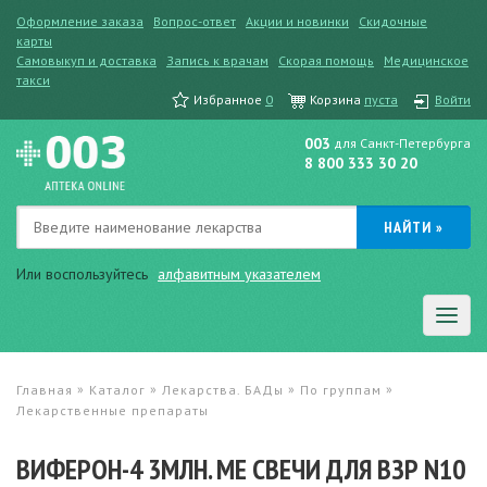
Оформление заказа
Вопрос-ответ
Акции и новинки
Скидочные
карты
Самовыкуп и доставка
Запись к врачам
Скорая помощь
Медицинское
такси
Избранное
0
Корзина
пуста
Войти
003
для Санкт-Петербурга
8 800 333 30 20
Или воспользуйтесь
алфавитным указателем
»
»
»
»
Главная
Каталог
Лекарства. БАДы
По группам
Лекарственные препараты
ВИФЕРОН-4 3МЛН. МЕ СВЕЧИ ДЛЯ ВЗР N10