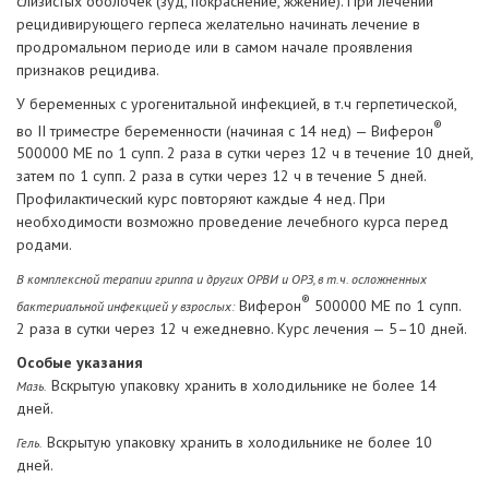
слизистых оболочек (зуд, покраснение, жжение). При лечении
рецидивирующего герпеса желательно начинать лечение в
продромальном периоде или в самом начале проявления
признаков рецидива.
У беременных с урогенитальной инфекцией, в т.ч герпетической,
®
во II триместре беременности (начиная с 14 нед) — Виферон
500000 МЕ по 1 супп. 2 раза в сутки через 12 ч в течение 10 дней,
затем по 1 супп. 2 раза в сутки через 12 ч в течение 5 дней.
Профилактический курс повторяют каждые 4 нед. При
необходимости возможно проведение лечебного курса перед
родами.
В комплексной терапии гриппа и других ОРВИ и ОРЗ, в т.ч. осложненных
®
Виферон
500000 МЕ по 1 супп.
бактериальной инфекцией у взрослых:
2 раза в сутки через 12 ч ежедневно. Курс лечения — 5–10 дней.
Особые указания
Вскрытую упаковку хранить в холодильнике не более 14
Мазь.
дней.
Вскрытую упаковку хранить в холодильнике не более 10
Гель.
дней.