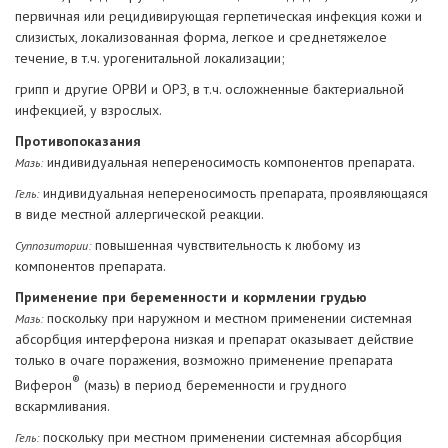
первичная или рецидивирующая герпетическая инфекция кожи и
слизистых, локализованная форма, легкое и среднетяжелое
течение, в т.ч. урогенитальной локализации;
грипп и другие ОРВИ и ОРЗ, в т.ч. осложненные бактериальной
инфекцией, у взрослых.
Противопоказания
индивидуальная непереносимость компонентов препарата.
Мазь:
индивидуальная непереносимость препарата, проявляющаяся
Гель:
в виде местной аллергической реакции.
повышенная чувствительность к любому из
Суппозитории:
компонентов препарата.
Применение при беременности и кормлении грудью
поскольку при наружном и местном применении системная
Мазь:
абсорбция интерферона низкая и препарат оказывает действие
только в очаге поражения, возможно применение препарата
®
Виферон
(мазь) в период беременности и грудного
вскармливания.
поскольку при местном применении системная абсорбция
Гель: