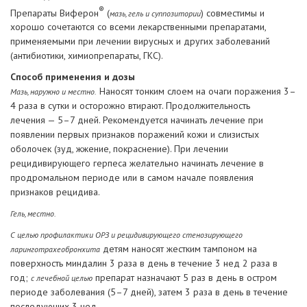
®
Препараты Виферон
(
) совместимы и
мазь, гель и суппозитории
хорошо сочетаются со всеми лекарственными препаратами,
применяемыми при лечении вирусных и других заболеваний
(антибиотики, химиопрепараты, ГКС).
Способ применения и дозы
Наносят тонким слоем на очаги поражения 3–
Мазь, наружно и местно.
4 раза в сутки и осторожно втирают. Продолжительность
лечения — 5–7 дней. Рекомендуется начинать лечение при
появлении первых признаков поражений кожи и слизистых
оболочек (зуд, жжение, покраснение). При лечении
рецидивирующего герпеса желательно начинать лечение в
продромальном периоде или в самом начале появления
признаков рецидива.
Гель, местно.
С целью профилактики ОРЗ и рецидивирующего стенозирующего
детям наносят жестким тампоном на
ларинготрахеобронхита
поверхность миндалин 3 раза в день в течение 3 нед 2 раза в
год;
препарат назначают 5 раз в день в остром
с лечебной целью
периоде заболевания (5–7 дней), затем 3 раза в день в течение
последующих 3 нед.