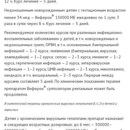
12 ч. Курс лечения — 5 дней.
Недоношенным новорожденным детям с гестационным возрастом
®
менее 34 нед — Виферон
150000 МЕ ежедневно по 1 супп. 3
раза в сутки через 8 ч. Курс лечения — 5 дней.
Рекомендуемое количество курсов при различных инфекционно-
воспалительных заболеваниях у детей, в т.ч. новорожденных и
недоношенных: грипп, ОРВИ, в т.ч. осложненные бактериальной
инфекцией — 1–2 курса; пневмония (бактериальная, вирусная,
хламидийная) — 1–2 курса; сепсис — 2–3 курса, менингит — 1–2
курса, герпетическая инфекция — 2 курса, энтеровирусная
инфекция — 1–2 курса, ЦМВ-инфекция — 2–3 курса, микоплазмоз,
кандидоз, в т.ч. висцеральный, — 2–3 курса. Перерыв между
курсами составляет 5 дней. По клиническим показаниям терапия
®
препаратом Виферон
суппозитории ректальные может быть
продолжена.
В комплексной терапии хронических вирусных гепатитов В, С, D у детей и
взрослых
Детям с хроническими вирусными гепатитами препарат назначают
в следующих возрастных дозировках: до 6 мес — 300000–