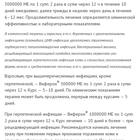
3000000 МЕ по 1 супп. 2 раза в сутки через 12 ч в течение 10
дней ежедневно, далее трижды в неделю через день в течение
6–12 мес. Продолжительность лечения определяется клинической
эффективностью и лабораторными показателями.
В комплексной терапии у взрослых, в т.ч. беременных с урогенитальными
инфекциями (хламидиоз, ЦМВ-инфекция, уреаплазмоз, трихомониаз,
гарднереллез, папилломавирусная инфекция, бактериальный вагиноз,
рецидивирующий влагалищный кандидоз, микоплазмоз, первичная или
рецидивирующая герпетическая инфекция кожи и слизистых, локализованная
форма, легкое и среднетяжелое течение, в т.ч. урогенитальной локализации)
Взрослым, при вышеперечисленных инфекциях, кроме
®
герпетической, — Виферон
500000 МЕ по 1 супп. 2 раза в сутки
через 12 ч. Курс — 5–10 дней. По клиническим показаниям
терапия может быть продолжена, перерыв между курсами — 5
дней.
®
При герпетической инфекции — Виферон
1000000 МЕ по 1 супп.
2 раза в сутки через 12 ч. Курс лечения — 10 дней и более — при
рецидивирующей инфекции. Рекомендуется начинать лечение
сразу при появлении первых признаков поражения кожи и