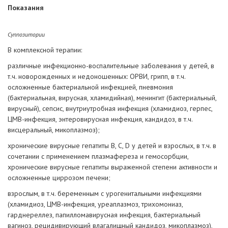
Показания
Суппозитории
В комплексной терапии:
различные инфекционно-воспалительные заболевания у детей, в
т.ч. новорожденных и недоношенных: ОРВИ, грипп, в т.ч.
осложненные бактериальной инфекцией, пневмония
(бактериальная, вирусная, хламидийная), менингит (бактериальный,
вирусный), сепсис, внутриутробная инфекция (хламидиоз, герпес,
ЦМВ-инфекция, энтеровирусная инфекция, кандидоз, в т.ч.
висцеральный, микоплазмоз);
хронические вирусные гепатиты B, C, D у детей и взрослых, в т.ч. в
сочетании с применением плазмафереза и гемосорбции,
хронические вирусные гепатиты выраженной степени активности и
осложненные циррозом печени;
взрослым, в т.ч. беременным с урогенитальными инфекциями
(хламидиоз, ЦМВ-инфекция, уреаплазмоз, трихомониаз,
гарднереллез, папилломавирусная инфекция, бактериальный
вагиноз, рецидивирующий влагалищный кандидоз, микоплазмоз),