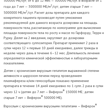
500000 МЕ/сут; от 6 до 12 мес — 500000 МЕ/сут. В возрасте от 1
2
года до 7 лет — 3000000 МЕ/м
/сут; детям старше 7 лет —
2
5000000 МЕ/м
/сут. Расчет дозы препарата для каждого
конкретного пациента производят путем умножения
рекомендуемой для данного возраста дозировки на площадь
поверхности тела, рассчитанную по номограмме для вычисления
площади поверхности тела по росту и массе по Гарфорду, Терри и
Рурку. Делят на 2 введения, округляют до дозировки
соответствующего суппозитория. Препарат применяют 2 раза в
сутки через 12 ч первые 10 дней ежедневно, далее трижды в
неделю через день в течение 6–12 мес. Длительность лечения
определяется клинической эффективностью и лабораторными
показателями.
Детям с хроническим вирусным гепатитом выраженной степени
активности и циррозом печени перед проведением
плазмафереза и/или гемосорбции показано применение
препарата в течение 14 дней ежедневно по 1 супп. 2 раза в сутки
®
через 12 ч (детям до 7 лет — Виферон
150000 МЕ; детям
®
старше 7 лет — Виферон
500000 МЕ).
®
Взрослым с хроническими вирусными гепатитами — Виферон