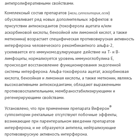
антипролиферативными свойствами.
Комплексный состав препаратов (
)
мази, суппозитория, геля
обусловливает ряд новых дополнительных эффектов: в
присутствии антиоксидантов (токоферола ацетата и/или
аскорбиновой кислоты, бензойной или лимонной кислот, а также
метионина) возрастает специфическая противовирусная активность
интерферона человеческого рекомбинантного альфа-2,
усиливается его иммуномодулирующее действие на T- и B-
лимфоциты, нормализуется уровень иммуноглобулина E,
происходит восстановление функционирования эндогенной
системы интерферона. Альфа-токоферола ацетат, аскорбиновая
кислота, бензойная и лимонная кислоты, а также метионин, являясь
высокоактивными антиоксидантами, обладают выраженными
противовоспалительными, мембраностабилизирующими и
регенерирующими свойствами.
®
Установлено, что при применении препарата Виферон
суппозитории ректальные отсутствуют побочные эффекты,
возникающие при парентеральном введении препаратов
интерферона, и не образуются антитела, нейтрализующие
противовирусную активность интерферона.