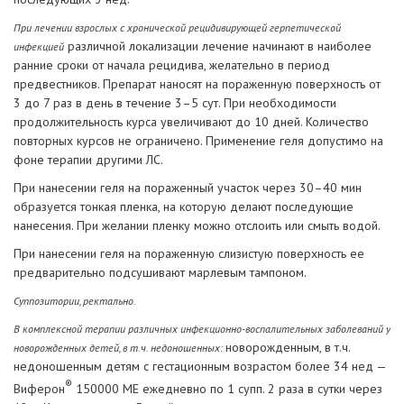
При лечении взрослых с хронической рецидивирующей герпетической
различной локализации лечение начинают в наиболее
инфекцией
ранние сроки от начала рецидива, желательно в период
предвестников. Препарат наносят на пораженную поверхность от
3 до 7 раз в день в течение 3–5 сут. При необходимости
продолжительность курса увеличивают до 10 дней. Количество
повторных курсов не ограничено. Применение геля допустимо на
фоне терапии другими ЛС.
При нанесении геля на пораженный участок через 30–40 мин
образуется тонкая пленка, на которую делают последующие
нанесения. При желании пленку можно отслоить или смыть водой.
При нанесении геля на пораженную слизистую поверхность ее
предварительно подсушивают марлевым тампоном.
Суппозитории, ректально.
В комплексной терапии различных инфекционно-воспалительных заболеваний у
новорожденным, в т.ч.
новорожденных детей, в т.ч. недоношенных:
недоношенным детям с гестационным возрастом более 34 нед —
®
Виферон
150000 МЕ ежедневно по 1 супп. 2 раза в сутки через