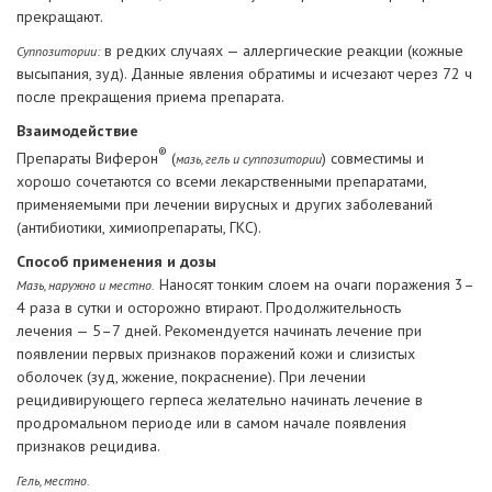
прекращают.
в редких случаях — аллергические реакции (кожные
Суппозитории:
высыпания, зуд). Данные явления обратимы и исчезают через 72 ч
после прекращения приема препарата.
Взаимодействие
®
Препараты Виферон
(
) совместимы и
мазь, гель и суппозитории
хорошо сочетаются со всеми лекарственными препаратами,
применяемыми при лечении вирусных и других заболеваний
(антибиотики, химиопрепараты, ГКС).
Способ применения и дозы
Наносят тонким слоем на очаги поражения 3–
Мазь, наружно и местно.
4 раза в сутки и осторожно втирают. Продолжительность
лечения — 5–7 дней. Рекомендуется начинать лечение при
появлении первых признаков поражений кожи и слизистых
оболочек (зуд, жжение, покраснение). При лечении
рецидивирующего герпеса желательно начинать лечение в
продромальном периоде или в самом начале появления
признаков рецидива.
Гель, местно.