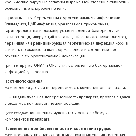
хронические вирусные гепатиты выраженной степени активности и
осложненные циррозом печени;
взрослым, в т.ч. беременным с урогенитальными инфекциями
(хламидиоз, ЦМВ-инфекция, уреаплазмоз, трихомониаз,
гарднереллез, папилломавирусная инфекция, бактериальный
вагиноз, рецидивирующий влагалищный кандидоз, микоплазмоз),
первичная или рецидивирующая герпетическая инфекция кожи и
слизистых, локализованная форма, легкое и среднетяжелое
течение, в т.ч. урогенитальной локализации;
грипп и другие ОРВИ и ОРЗ, в т.ч. осложненные бактериальной
инфекцией, у взрослых.
Противопоказания
индивидуальная непереносимость компонентов препарата.
Мазь:
индивидуальная непереносимость препарата, проявляющаяся
Гель:
в виде местной аллергической реакции.
повышенная чувствительность к любому из
Суппозитории:
компонентов препарата.
Применение при беременности и кормлении грудью
поскольку при наружном и местном применении системная
Мазь: