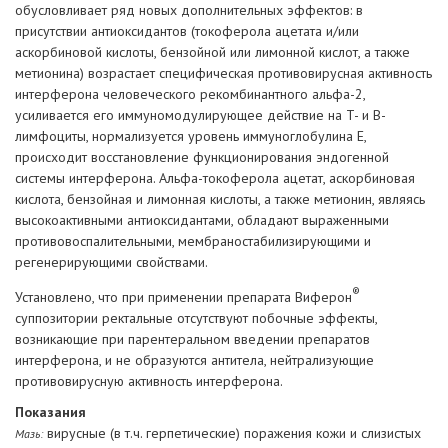
обусловливает ряд новых дополнительных эффектов: в
присутствии антиоксидантов (токоферола ацетата и/или
аскорбиновой кислоты, бензойной или лимонной кислот, а также
метионина) возрастает специфическая противовирусная активность
интерферона человеческого рекомбинантного альфа-2,
усиливается его иммуномодулирующее действие на T- и B-
лимфоциты, нормализуется уровень иммуноглобулина E,
происходит восстановление функционирования эндогенной
системы интерферона. Альфа-токоферола ацетат, аскорбиновая
кислота, бензойная и лимонная кислоты, а также метионин, являясь
высокоактивными антиоксидантами, обладают выраженными
противовоспалительными, мембраностабилизирующими и
регенерирующими свойствами.
®
Установлено, что при применении препарата Виферон
суппозитории ректальные отсутствуют побочные эффекты,
возникающие при парентеральном введении препаратов
интерферона, и не образуются антитела, нейтрализующие
противовирусную активность интерферона.
Показания
вирусные (в т.ч. герпетические) поражения кожи и слизистых
Мазь: