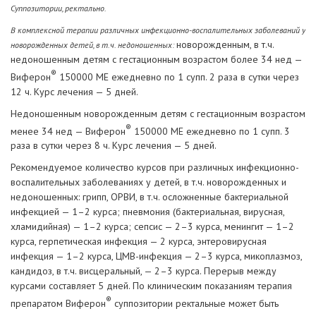
Суппозитории, ректально.
В комплексной терапии различных инфекционно-воспалительных заболеваний у
новорожденным, в т.ч.
новорожденных детей, в т.ч. недоношенных:
недоношенным детям с гестационным возрастом более 34 нед —
®
Виферон
150000 МЕ ежедневно по 1 супп. 2 раза в сутки через
12 ч. Курс лечения — 5 дней.
Недоношенным новорожденным детям с гестационным возрастом
®
менее 34 нед — Виферон
150000 МЕ ежедневно по 1 супп. 3
раза в сутки через 8 ч. Курс лечения — 5 дней.
Рекомендуемое количество курсов при различных инфекционно-
воспалительных заболеваниях у детей, в т.ч. новорожденных и
недоношенных: грипп, ОРВИ, в т.ч. осложненные бактериальной
инфекцией — 1–2 курса; пневмония (бактериальная, вирусная,
хламидийная) — 1–2 курса; сепсис — 2–3 курса, менингит — 1–2
курса, герпетическая инфекция — 2 курса, энтеровирусная
инфекция — 1–2 курса, ЦМВ-инфекция — 2–3 курса, микоплазмоз,
кандидоз, в т.ч. висцеральный, — 2–3 курса. Перерыв между
курсами составляет 5 дней. По клиническим показаниям терапия
®
препаратом Виферон
суппозитории ректальные может быть