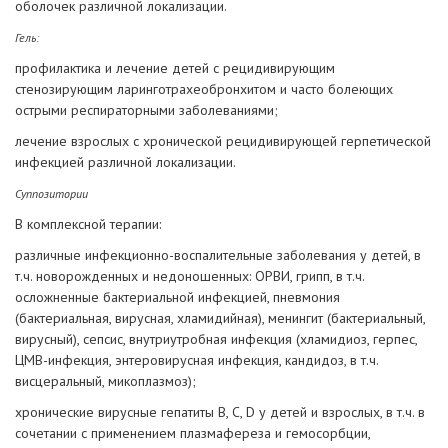
оболочек различной локализации.
Гель:
профилактика и лечение детей с рецидивирующим
стенозирующим ларинготрахеобронхитом и часто болеющих
острыми респираторными заболеваниями;
лечение взрослых с хронической рецидивирующей герпетической
инфекцией различной локализации.
Суппозитории
В комплексной терапии:
различные инфекционно-воспалительные заболевания у детей, в
т.ч. новорожденных и недоношенных: ОРВИ, грипп, в т.ч.
осложненные бактериальной инфекцией, пневмония
(бактериальная, вирусная, хламидийная), менингит (бактериальный,
вирусный), сепсис, внутриутробная инфекция (хламидиоз, герпес,
ЦМВ-инфекция, энтеровирусная инфекция, кандидоз, в т.ч.
висцеральный, микоплазмоз);
хронические вирусные гепатиты B, C, D у детей и взрослых, в т.ч. в
сочетании с применением плазмафереза и гемосорбции,