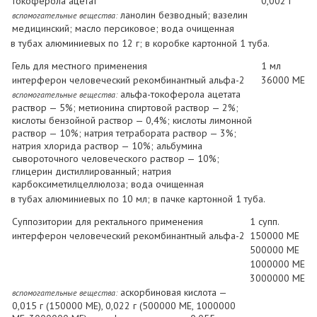
токоферола ацетат
0,002 г
ланолин безводный; вазелин
вспомогательные вещества:
медицинский; масло персиковое; вода очищенная
в тубах алюминиевых по 12 г; в коробке картонной 1 туба.
Гель для местного применения
1 мл
интерферон человеческий рекомбинантный альфа-2
36000 МЕ
альфа-токоферола ацетата
вспомогательные вещества:
раствор — 5%; метионина спиртовой раствор — 2%;
кислоты бензойной раствор — 0,4%; кислоты лимонной
раствор — 10%; натрия тетрабората раствор — 3%;
натрия хлорида раствор — 10%; альбумина
сывороточного человеческого раствор — 10%;
глицерин дистиллированный; натрия
карбоксиметилцеллюлоза; вода очищенная
в тубах алюминиевых по 10 мл; в пачке картонной 1 туба.
Суппозитории для ректального применения
1 супп.
интерферон человеческий рекомбинантный альфа-2
150000 МЕ
500000 МЕ
1000000 МЕ
3000000 МЕ
аскорбиновая кислота —
вспомогательные вещества:
0,015 г (150000 МЕ), 0,022 г (500000 МЕ, 1000000