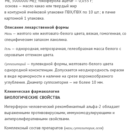
МЕ, 3000000 МЕ); токоферола ацетат — 0,055 г;
основа — масло какао или твердый жир
в контурной ячейковой упаковке ПВХ/ПВХ по 10 шт.; в пачке
картонной 1 упаковка.
Описание лекарственной формы
— желтого или желтовато-белого цвета, вязкая, гомогенная, со
Мазь
специфическим запахом ланолина.
— однородная, непрозрачная, гелеобразная масса белого с
Гель
сероватым оттенком цвета.
— пулевидной формы, желтовато-белого цвета
Суппозиторий
однородной консистенции. Допускается неоднородность окраски
в виде мраморности и наличие на срезе воронкообразного
углубления. Диаметр суппозитория — не более 10 мм.
Клиническая фармакология
БИОЛОГИЧЕСКИЕ СВОЙСТВА
Интерферон человеческий рекомбинантный альфа-2 обладает
выраженными противовирусными, иммуномодулирующими и
антипролиферативными свойствами.
Комплексный состав препаратов (
)
мази, суппозитория, геля