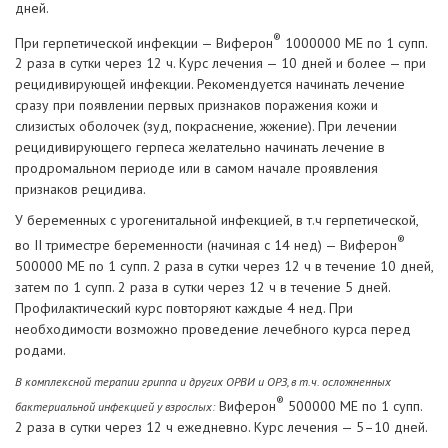
дней.
®
При герпетической инфекции — Виферон
1000000 МЕ по 1 супп.
2 раза в сутки через 12 ч. Курс лечения — 10 дней и более — при
рецидивирующей инфекции. Рекомендуется начинать лечение
сразу при появлении первых признаков поражения кожи и
слизистых оболочек (зуд, покраснение, жжение). При лечении
рецидивирующего герпеса желательно начинать лечение в
продромальном периоде или в самом начале проявления
признаков рецидива.
У беременных с урогенитальной инфекцией, в т.ч герпетической,
®
во II триместре беременности (начиная с 14 нед) — Виферон
500000 МЕ по 1 супп. 2 раза в сутки через 12 ч в течение 10 дней,
затем по 1 супп. 2 раза в сутки через 12 ч в течение 5 дней.
Профилактический курс повторяют каждые 4 нед. При
необходимости возможно проведение лечебного курса перед
родами.
В комплексной терапии гриппа и других ОРВИ и ОРЗ, в т.ч. осложненных
®
Виферон
500000 МЕ по 1 супп.
бактериальной инфекцией у взрослых:
2 раза в сутки через 12 ч ежедневно. Курс лечения — 5–10 дней.