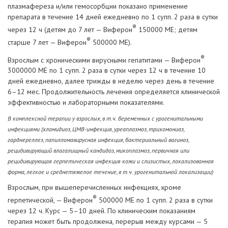
плазмафереза и/или гемосорбции показано применение
препарата в течение 14 дней ежедневно по 1 супп. 2 раза в сутки
®
через 12 ч (детям до 7 лет — Виферон
150000 МЕ; детям
®
старше 7 лет — Виферон
500000 МЕ).
®
Взрослым с хроническими вирусными гепатитами — Виферон
3000000 МЕ по 1 супп. 2 раза в сутки через 12 ч в течение 10
дней ежедневно, далее трижды в неделю через день в течение
6–12 мес. Продолжительность лечения определяется клинической
эффективностью и лабораторными показателями.
В комплексной терапии у взрослых, в т.ч. беременных с урогенитальными
инфекциями (хламидиоз, ЦМВ-инфекция, уреаплазмоз, трихомониаз,
гарднереллез, папилломавирусная инфекция, бактериальный вагиноз,
рецидивирующий влагалищный кандидоз, микоплазмоз, первичная или
рецидивирующая герпетическая инфекция кожи и слизистых, локализованная
форма, легкое и среднетяжелое течение, в т.ч. урогенитальной локализации)
Взрослым, при вышеперечисленных инфекциях, кроме
®
герпетической, — Виферон
500000 МЕ по 1 супп. 2 раза в сутки
через 12 ч. Курс — 5–10 дней. По клиническим показаниям
терапия может быть продолжена, перерыв между курсами — 5