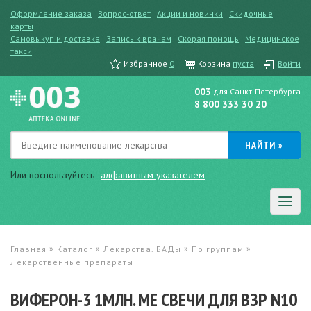
Оформление заказа
Вопрос-ответ
Акции и новинки
Скидочные
карты
Самовыкуп и доставка
Запись к врачам
Скорая помощь
Медицинское
такси
Избранное
0
Корзина
пуста
Войти
003
для Санкт-Петербурга
8 800 333 30 20
Или воспользуйтесь
алфавитным указателем
»
»
»
»
Главная
Каталог
Лекарства. БАДы
По группам
Лекарственные препараты
ВИФЕРОН-3 1МЛН. МЕ СВЕЧИ ДЛЯ ВЗР N10