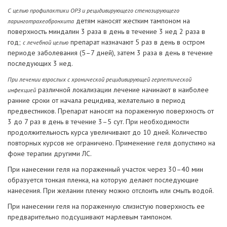
С целью профилактики ОРЗ и рецидивирующего стенозирующего
детям наносят жестким тампоном на
ларинготрахеобронхита
поверхность миндалин 3 раза в день в течение 3 нед 2 раза в
год;
препарат назначают 5 раз в день в остром
с лечебной целью
периоде заболевания (5–7 дней), затем 3 раза в день в течение
последующих 3 нед.
При лечении взрослых с хронической рецидивирующей герпетической
различной локализации лечение начинают в наиболее
инфекцией
ранние сроки от начала рецидива, желательно в период
предвестников. Препарат наносят на пораженную поверхность от
3 до 7 раз в день в течение 3–5 сут. При необходимости
продолжительность курса увеличивают до 10 дней. Количество
повторных курсов не ограничено. Применение геля допустимо на
фоне терапии другими ЛС.
При нанесении геля на пораженный участок через 30–40 мин
образуется тонкая пленка, на которую делают последующие
нанесения. При желании пленку можно отслоить или смыть водой.
При нанесении геля на пораженную слизистую поверхность ее
предварительно подсушивают марлевым тампоном.