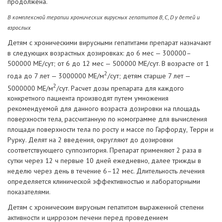
продолжена.
В комплексной терапии хронических вирусных гепатитов В, С, D у детей и
взрослых
Детям с хроническими вирусными гепатитами препарат назначают
в следующих возрастных дозировках: до 6 мес — 300000–
500000 МЕ/сут; от 6 до 12 мес — 500000 МЕ/сут. В возрасте от 1
2
года до 7 лет — 3000000 МЕ/м
/сут; детям старше 7 лет —
2
5000000 МЕ/м
/сут. Расчет дозы препарата для каждого
конкретного пациента производят путем умножения
рекомендуемой для данного возраста дозировки на площадь
поверхности тела, рассчитанную по номограмме для вычисления
площади поверхности тела по росту и массе по Гарфорду, Терри и
Рурку. Делят на 2 введения, округляют до дозировки
соответствующего суппозитория. Препарат применяют 2 раза в
сутки через 12 ч первые 10 дней ежедневно, далее трижды в
неделю через день в течение 6–12 мес. Длительность лечения
определяется клинической эффективностью и лабораторными
показателями.
Детям с хроническим вирусным гепатитом выраженной степени
активности и циррозом печени перед проведением