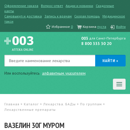
Оформление заказа
Вопрос-ответ
Акции и новинки
Скидочные
карты
Самовыкуп и доставка
Запись к врачам
Скорая помощь
Медицинское
такси
Избранное
0
Корзина
пуста
Войти
003
для Санкт-Петербурга
8 800 333 30 20
Или воспользуйтесь
алфавитным указателем
»
»
»
»
Главная
Каталог
Лекарства. БАДы
По группам
Лекарственные препараты
ВАЗЕЛИН 30Г МУРОМ