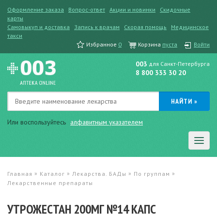
Оформление заказа
Вопрос-ответ
Акции и новинки
Скидочные
карты
Самовыкуп и доставка
Запись к врачам
Скорая помощь
Медицинское
такси
Избранное
0
Корзина
пуста
Войти
003
для Санкт-Петербурга
8 800 333 30 20
Или воспользуйтесь
алфавитным указателем
»
»
»
»
Главная
Каталог
Лекарства. БАДы
По группам
Лекарственные препараты
УТРОЖЕСТАН 200МГ №14 КАПС