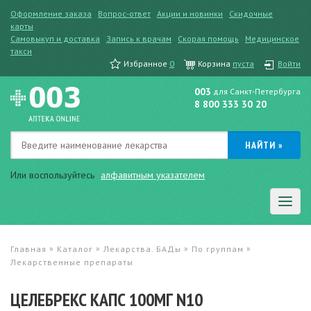
Оформление заказа
Вопрос-ответ
Акции и новинки
Скидочные
карты
Самовыкуп и доставка
Запись к врачам
Скорая помощь
Медицинское
такси
Избранное
0
Корзина
пуста
Войти
003
для Санкт-Петербурга
8 800 333 30 20
Или воспользуйтесь
алфавитным указателем
»
»
»
»
Главная
Каталог
Лекарства. БАДы
По группам
Лекарственные препараты
ЦЕЛЕБРЕКС КАПС 100МГ N10