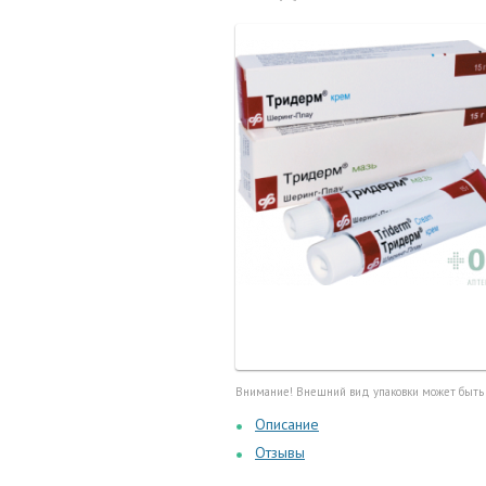
Маточные
калоприе
Мед. инст
Очки кор
Перчатки,
Тесты, те
Шприцы, и
Внимание! Внешний вид упаковки может быть
Описание
Отзывы