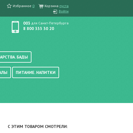
Избранное
0
Корзина
пуста
Войти
003
для Санкт-Петербурга
8 800 333 30 20
АРСТВА. БАДЫ
АЛЫ
ПИТАНИЕ. НАПИТКИ
етика, краска для волос
вые, осветляющие
ачению
итание
хара
вода, масло
смеси
уби/мюсли
ода/напитки
С ЭТИМ ТОВАРОМ СМОТРЕЛИ:
е/энтеральное питание