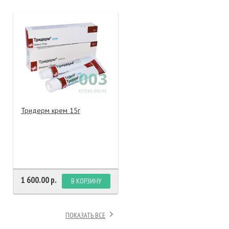
тание
ао, биомороженое
Тридерм крем 15г
1 600.00 р.
В КОРЗИНУ
ПОКАЗАТЬ ВСЕ