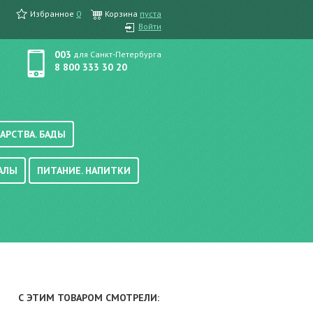
Избранное
0
Корзина
пуста
Войти
003
для Санкт-Петербурга
8 800 333 30 20
АРСТВА. БАДЫ
АЛЫ
ПИТАНИЕ. НАПИТКИ
етика, краска для волос
вые, осветляющие
ачению
итание
хара
вода, масло
смеси
уби/мюсли
ода/напитки
С ЭТИМ ТОВАРОМ СМОТРЕЛИ:
е/энтеральное питание