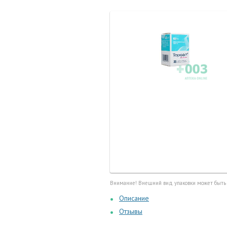
Маточные
калоприе
Мед. инст
Очки кор
Перчатки,
Тесты, те
Шприцы, и
Внимание! Внешний вид упаковки может быть
Описание
Отзывы