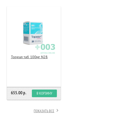
тание
ао, биомороженое
Тореал таб 100мг N28
655.00 р.
В КОРЗИНУ
ПОКАЗАТЬ ВСЕ