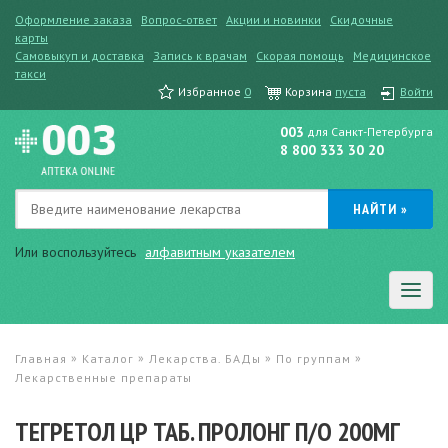
Оформление заказа
Вопрос-ответ
Акции и новинки
Скидочные
карты
Самовыкуп и доставка
Запись к врачам
Скорая помощь
Медицинское
такси
Избранное
0
Корзина
пуста
Войти
003
для Санкт-Петербурга
8 800 333 30 20
Или воспользуйтесь
алфавитным указателем
»
»
»
»
Главная
Каталог
Лекарства. БАДы
По группам
Лекарственные препараты
ТЕГРЕТОЛ ЦР ТАБ. ПРОЛОНГ П/О 200МГ