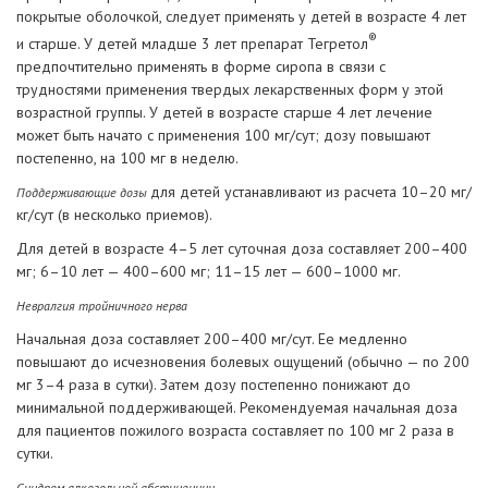
покрытые оболочкой, следует применять у детей в возрасте 4 лет
®
и старше. У детей младше 3 лет препарат Тегретол
предпочтительно применять в форме сиропа в связи с
трудностями применения твердых лекарственных форм у этой
возрастной группы. У детей в возрасте старше 4 лет лечение
может быть начато с применения 100 мг/сут; дозу повышают
постепенно, на 100 мг в неделю.
для детей устанавливают из расчета 10–20 мг/
Поддерживающие дозы
кг/сут (в несколько приемов).
Для детей в возрасте 4–5 лет суточная доза составляет 200–400
мг; 6–10 лет — 400–600 мг; 11–15 лет — 600–1000 мг.
Невралгия тройничного нерва
Начальная доза составляет 200–400 мг/сут. Ее медленно
повышают до исчезновения болевых ощущений (обычно — по 200
мг 3–4 раза в сутки). Затем дозу постепенно понижают до
минимальной поддерживающей. Рекомендуемая начальная доза
для пациентов пожилого возраста составляет по 100 мг 2 раза в
сутки.
Синдром алкогольной абстиненции