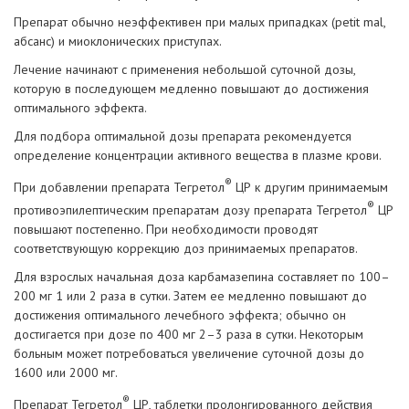
Препарат обычно неэффективен при малых припадках (petit mal,
абсанс) и миоклонических приступах.
Лечение начинают с применения небольшой суточной дозы,
которую в последующем медленно повышают до достижения
оптимального эффекта.
Для подбора оптимальной дозы препарата рекомендуется
определение концентрации активного вещества в плазме крови.
®
При добавлении препарата Тегретол
ЦР к другим принимаемым
®
противоэпилептическим препаратам дозу препарата Тегретол
ЦР
повышают постепенно. При необходимости проводят
соответствующую коррекцию доз принимаемых препаратов.
Для взрослых начальная доза карбамазепина составляет по 100–
200 мг 1 или 2 раза в сутки. Затем ее медленно повышают до
достижения оптимального лечебного эффекта; обычно он
достигается при дозе по 400 мг 2–3 раза в сутки. Некоторым
больным может потребоваться увеличение суточной дозы до
1600 или 2000 мг.
®
Препарат Тегретол
ЦР, таблетки пролонгированного действия