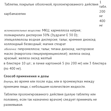
1
Таблетки, покрытые оболочкой, пролонгированного действия
табл.
200
карбамазепин
мг
400
мг
МКЦ; кармеллоза натрия;
вспомогательные вещества:
полиакрилата дисперсия 30% (Эудрагит Е 30 D);
этилцеллюлозы водная дисперсия; тальк; кремния диоксид
коллоидный безводный; магния стеарат
гипромеллоза; тальк; титана диоксид; касторовое
оболочка:
масло (макрогола глицерилринцинолеат); железа оксид
красный; железа оксид желтый
в блистере 10 шт.; в пачке картонной 5 (по 200 мг) или 3 блистера
(по 400 мг).
Способ применения и дозы
во время или после еды, или в промежутках между
Внутрь,
приемами пищи, с небольшим количеством жидкости.
Таблетки пролонгированного действия (целую таблетку или
половину, если так назначено врачом) следует принимать не
разжевывая.