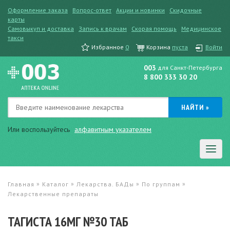
Оформление заказа
Вопрос-ответ
Акции и новинки
Скидочные
карты
Самовыкуп и доставка
Запись к врачам
Скорая помощь
Медицинское
такси
Избранное
0
Корзина
пуста
Войти
003
для Санкт-Петербурга
8 800 333 30 20
Или воспользуйтесь
алфавитным указателем
»
»
»
»
Главная
Каталог
Лекарства. БАДы
По группам
Лекарственные препараты
ТАГИСТА 16МГ №30 ТАБ