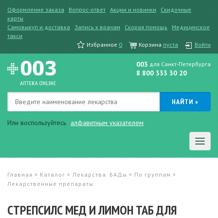
Оформление заказа
Вопрос-ответ
Акции и новинки
Скидочные
карты
Самовыкуп и доставка
Запись к врачам
Скорая помощь
Медицинское
такси
Избранное
0
Корзина
пуста
Войти
003
для Санкт-Петербурга
8 800 333 30 20
Или воспользуйтесь
алфавитным указателем
»
»
»
»
Главная
Каталог
Лекарства. БАДы
По группам
Лекарственные препараты
СТРЕПСИЛС МЕД И ЛИМОН ТАБ ДЛЯ