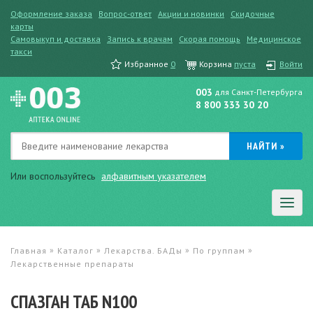
Оформление заказа
Вопрос-ответ
Акции и новинки
Скидочные
карты
Самовыкуп и доставка
Запись к врачам
Скорая помощь
Медицинское
такси
Избранное
0
Корзина
пуста
Войти
003
для Санкт-Петербурга
8 800 333 30 20
Или воспользуйтесь
алфавитным указателем
»
»
»
»
Главная
Каталог
Лекарства. БАДы
По группам
Лекарственные препараты
СПАЗГАН ТАБ N100