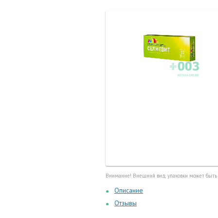
Маточные
калоприе
Мед. инст
Очки кор
Перчатки,
Тесты, те
Шприцы, и
Внимание! Внешний вид упаковки может быть
Описание
Отзывы