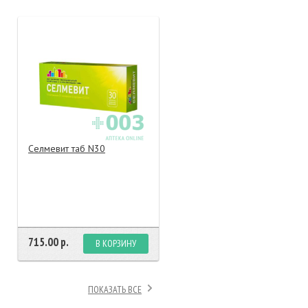
тание
ао, биомороженое
Селмевит таб N30
715.00 р.
В КОРЗИНУ
ПОКАЗАТЬ ВСЕ