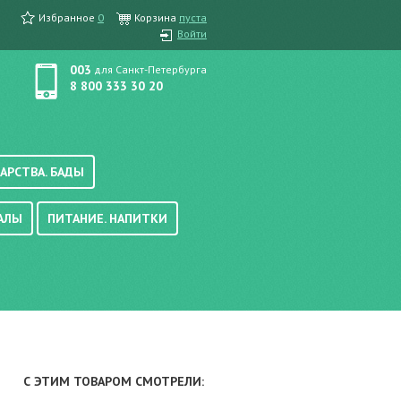
Избранное
0
Корзина
пуста
Войти
003
для Санкт-Петербурга
8 800 333 30 20
АРСТВА. БАДЫ
АЛЫ
ПИТАНИЕ. НАПИТКИ
етика, краска для волос
вые, осветляющие
ачению
итание
хара
вода, масло
смеси
уби/мюсли
ода/напитки
С ЭТИМ ТОВАРОМ СМОТРЕЛИ:
е/энтеральное питание