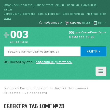
Оформление заказа
Вопрос-ответ
Акции и новинки
Скидочные
карты
Самовыкуп и доставка
Запись к врачам
Скорая помощь
Медицинское
такси
Избранное
0
Корзина
пуста
Войти
003
для Санкт-Петербурга
8 800 333 30 20
Или воспользуйтесь
алфавитным указателем
»
»
»
»
Главная
Каталог
Лекарства. БАДы
По группам
Лекарственные препараты
СЕЛЕКТРА ТАБ 10МГ №28