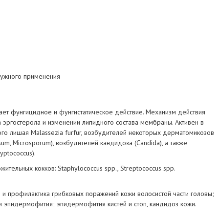
ружного применения
ает фунгицидное и фунгистатическое действие. Механизм действия
а эргостерола и изменении липидного состава мембраны. Активен в
го лишая Malassezia furfur, возбудителей некоторых дерматомикозов
sum, Microsporum), возбудителей кандидоза (Candida), а также
yptococcus).
ительных кокков: Staphylococcus spp., Streptococcus spp.
 и профилактика грибковых поражений кожи волосистой части головы;
я эпидермофития; эпидермофития кистей и стоп, кандидоз кожи.