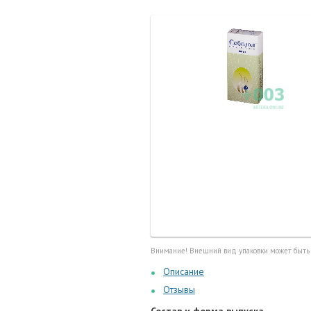
Маточные
калоприе
Мед. инст
Очки кор
Перчатки,
Тесты, те
Шприцы, и
Внимание! Внешний вид упаковки может быть
Описание
Отзывы