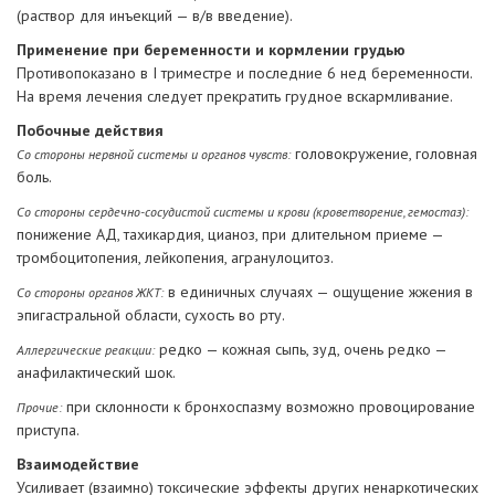
(раствор для инъекций — в/в введение).
Применение при беременности и кормлении грудью
Противопоказано в I триместре и последние 6 нед беременности.
На время лечения следует прекратить грудное вскармливание.
Побочные действия
головокружение, головная
Со стороны нервной системы и органов чувств:
боль.
Со стороны сердечно-сосудистой системы и крови (кроветворение, гемостаз):
понижение АД, тахикардия, цианоз, при длительном приеме —
тромбоцитопения, лейкопения, агранулоцитоз.
в единичных случаях — ощущение жжения в
Со стороны органов ЖКТ:
эпигастральной области, сухость во рту.
редко — кожная сыпь, зуд, очень редко —
Аллергические реакции:
анафилактический шок.
при склонности к бронхоспазму возможно провоцирование
Прочие:
приступа.
Взаимодействие
Усиливает (взаимно) токсические эффекты других ненаркотических