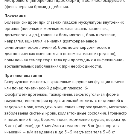
миотропного (питофенона гидрохлорид) и холиноблокирующего
(фенпивериния бромид) действия.
Показания
Болевой синдром при спазмах гладкой мускулатуры внутренних
органов (почечная и желчная колики, спазмы кишечника,
дисменорея и др.), головная боль, мигрень, боль в суставах,
невралгия, ишиалгия и миалгия (кратковременное
симптоматическое лечение), боль после хирургических и
диагностических вмешательств (вспомогательное средство),
повышенная температура тела при простудных и инфекционно-
воспалительных заболеваниях (при необходимости).
Противопоказания
Гиперчувствительность, выраженные нарушения функции печени
или почек, генетический дефицит глюкозо−6-
фосфатдегидрогеназы, тахиаритмия, закрытоугольная форма
глаукомы, гипертрофия предстательной железы с тенденцией к
задержке мочи, желудочно-кишечная непроходимость, мегаколон,
заболевания системы крови, коллаптоидные состояния, I триместр
и последние 6 нед беременности, кормление грудью, возраст до
5 лет (таблетки), до 3 мес/масса тела менее 5 кг (раствор для
инъекций — в/м введение) и до 3–5 мес/масса тела 5–8 кг