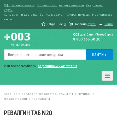
Оформление заказа
Вопрос-ответ
Акции и новинки
Скидочные
карты
Самовыкуп и доставка
Запись к врачам
Скорая помощь
Медицинское
такси
Избранное
0
Корзина
пуста
Войти
003
для Санкт-Петербурга
8 800 333 30 20
Или воспользуйтесь
алфавитным указателем
»
»
»
»
Главная
Каталог
Лекарства. БАДы
По группам
Лекарственные препараты
РЕВАЛГИН ТАБ N20