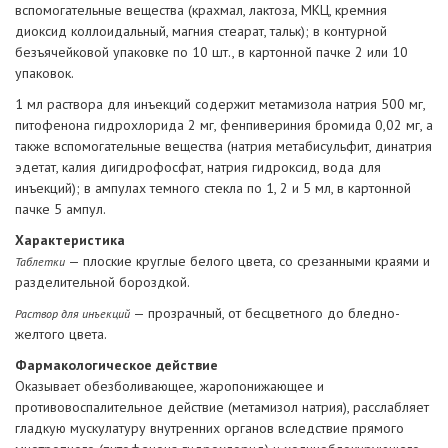
вспомогательные вещества (крахмал, лактоза, МКЦ, кремния
диоксид коллоидальный, магния стеарат, тальк); в контурной
безъячейковой упаковке по 10 шт., в картонной пачке 2 или 10
упаковок.
1 мл раствора для инъекций содержит метамизола натрия 500 мг,
питофенона гидрохлорида 2 мг, фенпивериния бромида 0,02 мг, а
также вспомогательные вещества (натрия метабисульфит, динатрия
эдетат, калия дигидрофосфат, натрия гидроксид, вода для
инъекций); в ампулах темного стекла по 1, 2 и 5 мл, в картонной
пачке 5 ампул.
Характеристика
— плоские круглые белого цвета, со срезанными краями и
Таблетки
разделительной бороздкой.
— прозрачный, от бесцветного до бледно-
Раствор для инъекций
желтого цвета.
Фармакологическое действие
Оказывает обезболивающее, жаропонижающее и
противовоспалительное действие (метамизол натрия), расслабляет
гладкую мускулатуру внутренних органов вследствие прямого