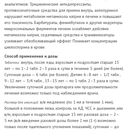
анальгетиков. Трициклические антидепрессанты,
противозачаточные средства для приема внутрь, аллопуринол
нарушают метаболизм метамизола натрия в печени и повышают
его токсичность. Барбитураты, фенилбутазон и другие индукторы
микросомальных ферментов печени ослабляют действие
метамизола натрия, седативные средства и транквилизаторы
усиливают обезболивающий эффект. Понижает концентрацию
циклоспорина в крови.
Способ применения и дозы
внутрь, после еды, взрослым и подросткам старше 15
Таблетки:
лет — по 1–2 табл. 2–3 раза в сутки в течение 5 дней (не более).
Суточная доза — 6 табл. (не более). Детям: 6–8 лет — 1/2 табл.,
9–12 лет — 3/4 табл., 13–15 лет — по 1 табл. 2–3 раза в сутки.
Увеличение суточной дозы препарата или продолжительности
лечения возможно только под наблюдением врача.
в/в медленно (по 1 мл в течение 1 мин),
Раствор для инъекций:
больной в положении лежа, контроль за АД, ЧСС и дыханием, или
в/м, взрослым и подросткам старше 15 лет разовая доза — 2–
5 мл (в/в введение разовой дозы более 2 мл (1 г) возможно
только после тщательного уточнения показаний), суточная — до