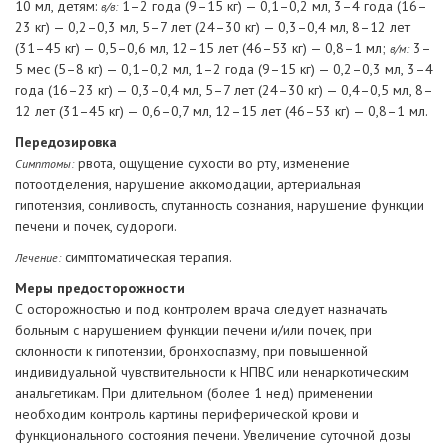
10 мл, детям:
1–2 года (9–15 кг) — 0,1–0,2 мл, 3–4 года (16–
в/в:
23 кг) — 0,2–0,3 мл, 5–7 лет (24–30 кг) — 0,3–0,4 мл, 8–12 лет
(31–45 кг) — 0,5–0,6 мл, 12–15 лет (46–53 кг) — 0,8–1 мл;
3–
в/м:
5 мес (5–8 кг) — 0,1–0,2 мл, 1–2 года (9–15 кг) — 0,2–0,3 мл, 3–4
года (16–23 кг) — 0,3–0,4 мл, 5–7 лет (24–30 кг) — 0,4–0,5 мл, 8–
12 лет (31–45 кг) — 0,6–0,7 мл, 12–15 лет (46–53 кг) — 0,8–1 мл.
Передозировка
рвота, ощущение сухости во рту, изменение
Симптомы:
потоотделения, нарушение аккомодации, артериальная
гипотензия, сонливость, спутанность сознания, нарушение функции
печени и почек, судороги.
симптоматическая терапия.
Лечение:
Меры предосторожности
С осторожностью и под контролем врача следует назначать
больным с нарушением функции печени и/или почек, при
склонности к гипотензии, бронхоспазму, при повышенной
индивидуальной чувствительности к НПВС или ненаркотическим
анальгетикам. При длительном (более 1 нед) применении
необходим контроль картины периферической крови и
функционального состояния печени. Увеличение суточной дозы