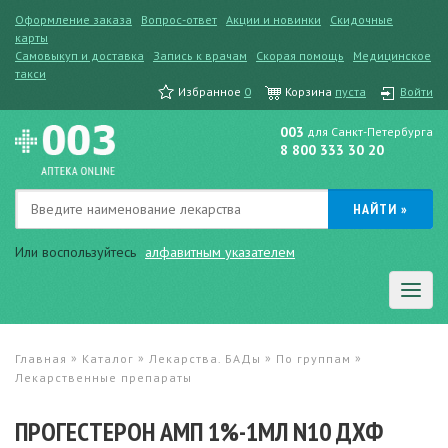
Оформление заказа
Вопрос-ответ
Акции и новинки
Скидочные
карты
Самовыкуп и доставка
Запись к врачам
Скорая помощь
Медицинское
такси
Избранное
0
Корзина
пуста
Войти
003
для Санкт-Петербурга
8 800 333 30 20
Или воспользуйтесь
алфавитным указателем
»
»
»
»
Главная
Каталог
Лекарства. БАДы
По группам
Лекарственные препараты
ПРОГЕСТЕРОН АМП 1%-1МЛ N10 ДХФ