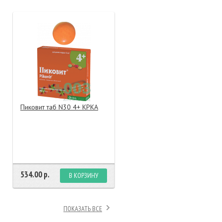
тание
ао, биомороженое
Пиковит таб N30 4+ КРКА
534.00 р.
В КОРЗИНУ
ПОКАЗАТЬ ВСЕ