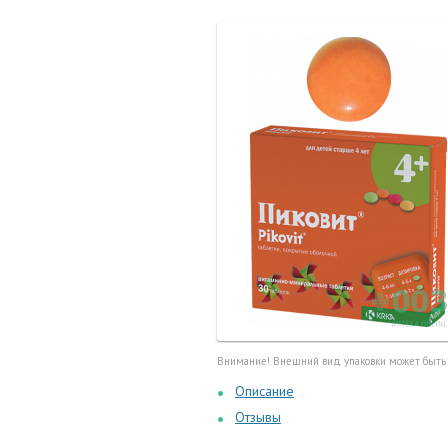
Маточные
калоприе
Мед. инст
Очки кор
Перчатки,
Тесты, те
Шприцы, и
Внимание! Внешний вид упаковки может быть
Описание
Отзывы