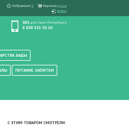
Избранное
0
Корзина
пуста
Войти
003
для Санкт-Петербурга
8 800 333 30 20
АРСТВА. БАДЫ
АЛЫ
ПИТАНИЕ. НАПИТКИ
етика, краска для волос
вые, осветляющие
ачению
итание
хара
вода, масло
смеси
уби/мюсли
ода/напитки
С ЭТИМ ТОВАРОМ СМОТРЕЛИ:
е/энтеральное питание