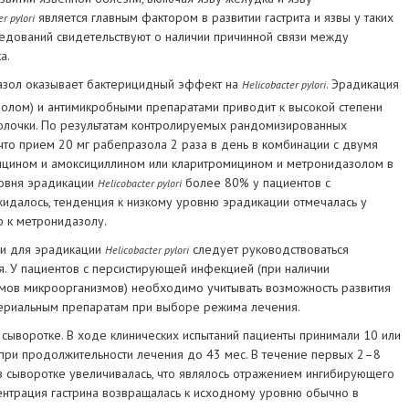
является главным фактором в развитии гастрита и язвы у таких
r pylori
ледований свидетельствуют о наличии причинной связи между
а.
азол оказывает бактерицидный эффект на
. Эрадикация
Helicobacter pylori
олом) и антимикробными препаратами приводит к высокой степени
олочки. По результатам контролируемых рандомизированных
 что прием 20 мг рабепразола 2 раза в день в комбинации с двумя
ицином и амоксициллином или кларитромицином и метронидазолом в
ровня эрадикации
более 80% у пациентов с
Helicobacter pylori
жидалось, тенденция к низкому уровню эрадикации отмечалась у
ю к метронидазолу.
и для эрадикации
следует руководствоваться
Helicobacter pylori
. У пациентов с персистирующей инфекцией (при наличии
мов микроорганизмов) необходимо учитывать возможность развития
ктериальным препаратам при выборе режима лечения.
 сыворотке. В ходе клинических испытаний пациенты принимали 10 или
 при продолжительности лечения до 43 мес. В течение первых 2–8
в сыворотке увеличивалась, что являлось отражением ингибирующего
ентрация гастрина возвращалась к исходному уровню обычно в