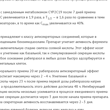
 с замедленным метаболизмом CYP2C19 после 7 дней приема
C увеличивается в 1,9 раза, а T
— в 1,6 раза по сравнению в теми
1/2
заторов», в то время как С
увеличивается на 40%.
max
принадлежит к классу антисекреторных соединений, которые в
ещенными бензимидазолами. Препарат угнетает активность фермента
аключительную стадию синтеза соляной кислоты. Этот эффект носит
к угнетению как базальной, так и стимулированной секреции кислоты
лабое основание рабепразол в любых дозах быстро адсорбируется и
иетальных клеток.
орального приема 20 мг рабепразола антисекреторный эффект
остигает максимума через 2 –4 ч. Угнетение базальной и
слоты через 23 ч после приема первой дозы рабепразола натрия
, а продолжительность этого действия достигала 48 ч. Ингибирующий
ецию кислоты несколько усиливается в процессе ежедневного приема
ние секреции достигается через 3 дня после начала приема препарата.
 секреторная активность восстанавливается через 2–3 дня.
звитии язвенной болезни, включая язву желудка и язву