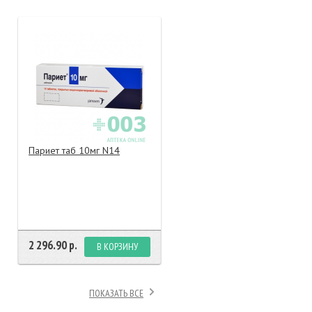
тание
ао, биомороженое
Париет таб 10мг N14
2 296.90 р.
В КОРЗИНУ
ПОКАЗАТЬ ВСЕ