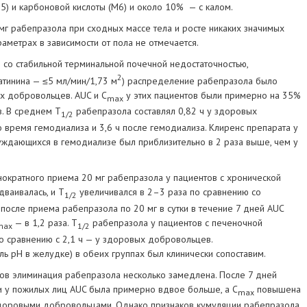
5) и карбоновой кислоты (М6) и около 10% — с калом.
г рабепразола при сходных массе тела и росте никаких значимых
аметрах в зависимости от пола не отмечается.
 со стабильной терминальной почечной недостаточностью,
2
атинина — ≤5 мл/мин/1,73 м
) распределение рабепразола было
х добровольцев. AUC и С
у этих пациентов были примерно на 35%
max
. В среднем Т
рабепразола составлял 0,82 ч у здоровых
1/2
о время гемодиализа и 3,6 ч после гемодиализа. Клиренс препарата у
нуждающихся в гемодиализе был приблизительно в 2 раза выше, чем у
ократного приема 20 мг рабепразола у пациентов с хронической
ваивалась, и T
увеличивался в 2–3 раза по сравнению со
1/2
осле приема рабепразола по 20 мг в сутки в течение 7 дней AUC
— в 1,2 раза. T
рабепразола у пациентов с печеночной
max
1/2
по сравнению с 2,1 ч — у здоровых добровольцев.
ь рН в желудке) в обеих группах был клинически сопоставим.
ов элиминация рабепразола несколько замедлена. После 7 дней
ки у пожилых лиц AUC была примерно вдвое больше, а С
повышена
max
доровыми добровольцами. Однако признаков кумуляции рабепразола