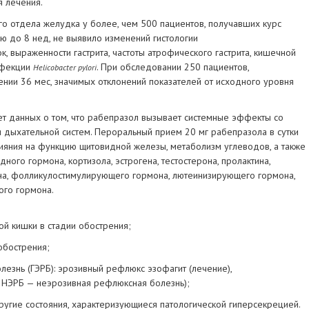
 лечения.
го отдела желудка у более, чем 500 пациентов, получавших курс
ю до 8 нед, не выявило изменений гистологии
 выраженности гастрита, частоты атрофического гастрита, кишечной
нфекции
. При обследовании 250 пациентов,
Helicobacter pylori
нии 36 мес, значимых отклонений показателей от исходного уровня
ет данных о том, что рабепразол вызывает системные эффекты со
 дыхательной систем. Пероральный прием 20 мг рабепразола в сутки
лияния на функцию щитовидной железы, метаболизм углеводов, а также
ного гормона, кортизола, эстрогена, тестостерона, пролактина,
она, фолликулостимулирующего гормона, лютеинизирующего гормона,
ого гормона.
й кишки в стадии обострения;
обострения;
езнь (ГЭРБ): эрозивный рефлюкс эзофагит (лечение),
. НЭРБ — неэрозивная рефлюксная болезнь);
ругие состояния, характеризующиеся патологической гиперсекрецией.