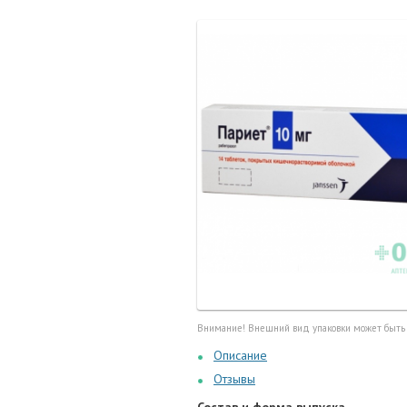
Маточные
калоприе
Мед. инст
Очки кор
Перчатки,
Тесты, те
Шприцы, и
Внимание! Внешний вид упаковки может быть
Описание
Отзывы