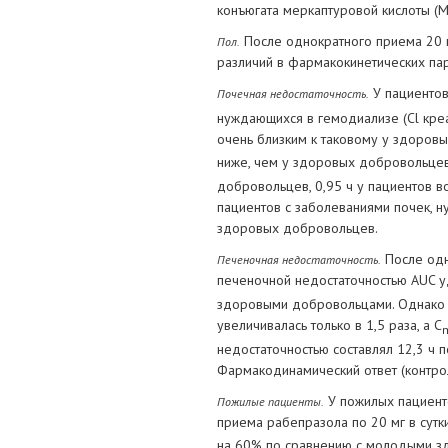
конъюгата меркаптуровой кислоты (М
После однократного приема 20 м
Пол.
различий в фармакокинетических пар
У пациентов
Почечная недостаточность.
нуждающихся в гемодиализе (Cl кре
очень близким к таковому у здоровы
ниже, чем у здоровых добровольцев
добровольцев, 0,95 ч у пациентов в
пациентов с заболеваниями почек, 
здоровых добровольцев.
После одн
Печеночная недостаточность.
печеночной недостаточностью AUC уд
здоровыми добровольцами. Однако п
увеличивалась только в 1,5 раза, а С
недостаточностью составлял 12,3 ч 
Фармакодинамический ответ (контрол
У пожилых пациент
Пожилые пациенты.
приема рабепразола по 20 мг в сут
на 60% по сравнению с молодыми з