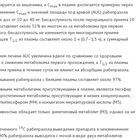
руется из кишечника, и C
в плазме достигается примерно через
max
зменение С
и значений площади под кривой (AUC) рабепразола
max
е доз от 10 до 40 мг. Биодоступность после перорального приема 20
составляет около 52% во многом из-за метаболизма при первом
ого, биодоступность не изменяется при многократном приеме
ьцев T
из плазмы составляет около 1 ч (0,7–1,5 ч), а суммарный
1/2
ием печени AUC увеличена вдвое по сравнению со здоровыми
т о снижении метаболизма первого прохождения, а Т
из плазмы
1/2
ремя приема в течение суток не влияют на абсорбцию рабепразола.
зывания рабепразола с белками плазмы составляет около 97%.
вными метаболитами, присутствующими в плазме, являются тиоэфир
торостепенные метаболиты, присутствующие в низких концентрациях,
тилтиоэфиром (М4) и конъюгатом меркаптуровой кислоты (М5).
ивностью обладает только диметиловый метаболит (МЗ), однако он не
14
меченного
С рабепразола выведения препарата в неизмененном
 90% рабепразола выводится с мочой в виде двух метаболитов: