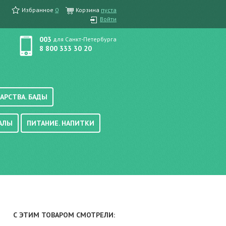
Избранное
0
Корзина
пуста
Войти
003
для Санкт-Петербурга
8 800 333 30 20
АРСТВА. БАДЫ
АЛЫ
ПИТАНИЕ. НАПИТКИ
етика, краска для волос
вые, осветляющие
ачению
итание
хара
вода, масло
смеси
уби/мюсли
ода/напитки
С ЭТИМ ТОВАРОМ СМОТРЕЛИ:
е/энтеральное питание