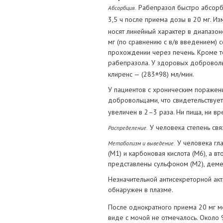
Рабепразол быстро абсорби
Абсорбция.
3,5 ч после приема дозы в 20 мг. И
носят линейный характер в диапазон
мг (по сравнению с в/в введением) 
прохождении через печень. Кроме т
рабепразола. У здоровых добровол
клиренс — (283±98) мл/мин.
У пациентов с хроническим поражен
добровольцами, что свидетельствуе
увеличен в 2–3 раза. Ни пища, ни в
У человека степень свя
Распределение.
У человека гла
Метаболизм и выведение.
(М1) и карбоновая кислота (М6), а в
представлены сульфоном (М2), деме
Незначительной антисекреторной акт
обнаружен в плазме.
После однократного приема 20 мг 
виде с мочой не отмечалось. Около