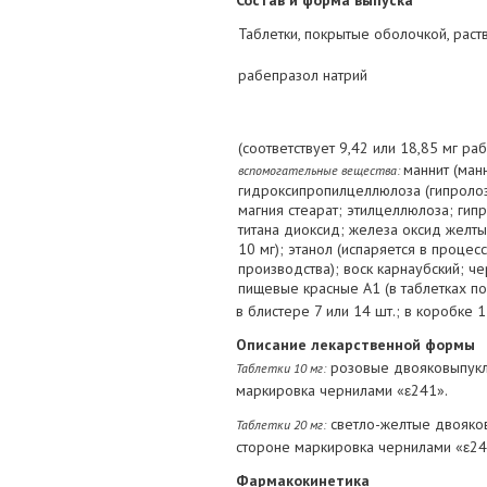
Состав и форма выпуска
Таблетки, покрытые оболочкой, рас
рабепразол натрий
(соответствует 9,42 или 18,85 мг ра
маннит (ман
вспомогательные вещества:
гидроксипропилцеллюлоза (гипролоз
магния стеарат; этилцеллюлоза; ги
титана диоксид; железа оксид желтый
10 мг); этанол (испаряется в проце
производства); воск карнаубский; ч
пищевые красные A1 (в таблетках по
в блистере 7 или 14 шт.; в коробке 1
Описание лекарственной формы
розовые двояковыпуклы
Таблетки 10 мг:
маркировка чернилами «ε241».
светло-желтые двояков
Таблетки 20 мг:
стороне маркировка чернилами «ε24
Фармакокинетика