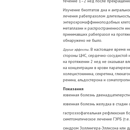
течение 1–2 нед после прекращения
Изучение биоптатов дна и антрально
лечения рабепразолом длительность
энтерохромаффинноподобных клеток,
метаплазии и распространенности и
принимавших рабепразол на протяже
обнаружено не было.
. В настоящее время н
Другие эффекты
стороны ЦНС, сердечно-сосудистой и
на протяжении 2 нед не оказывал в
на концентрации в крови паратиреоид
холецистокинина, секретина, глюкаг
ренина, альдостерона и соматотропн
Показания
язвенная болезнь двенадцатиперстно
язвенная болезнь желудка в стадии 
гастроэзофагеальная рефлюксная бол
симптоматическое лечение ГЭРБ (т.е
синдром Золлингера-Эллисона или д