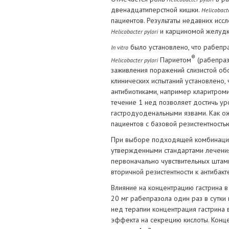
двенадцатиперстной кишки.
Helicobacte
пациентов. Результаты недавних исс
и карциномой желудк
Helicobacter pylori
было установлено, что рабепр
In vitro
®
Париетом
(рабепраз
Helicobacter pylori
заживления поражений слизистой об
клинических испытаний установлено,
антибиотиками, например кларитром
течение 1 нед позволяет достичь у
гастродуоденальными язвами. Как о
пациентов с базовой резистентность
При выборе подходящей комбинаци
утвержденными стандартами лечения
первоначально чувствительных штам
вторичной резистентности к антиба
Влияние на концентрацию гастрина в
20 мг рабепразола один раз в сутки
нед терапии концентрация гастрина 
эффекта на секрецию кислоты. Конц