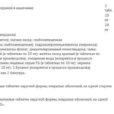
1
творимой в кишечнике
табл.
10
мг
20
мг
бепразола)
нитол); магния оксид; слабозамещенная
а слабозамещенная); гидроксипропилцеллюлоза (гипролоза);
промеллозы фталат; диацетилированный моноглицерид; тальк;
 (в таблетках по 20 мг); железа оксид красный (в таблетках по
ссе производства); очищенная вода (испаряется в процессе
ернила пищевые серые F6 (в таблетках по 10 мг); чернила
 20 мг); 1-Бутанол (испаряется в процессе производства)
 или 2 блистера.
е таблетки округлой формы, покрытые оболочкой, на одной стороне
ыпуклые таблетки округлой формы, покрытые оболочкой, на одной
3».