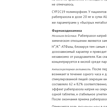
не отмечалось.
CYP2C19 полиморфизм. У пациентов
рабепразола в дозе 20 мг в сутки AU
же параметрами у «быстрых метаболи
Фармакодинамика
Рабепразол натрий 
Механизм действия.
химическом отношении являются зам
+
+
Н
/К
-АТФазы, блокируя тем самым з
дозозависимый характер и приводит 
независимо от раздражителя. Как с
концентрируется в кислой среде пар
После пер
Антисекреторная активность.
возникает в течение одного часа и д
стимулированной пищей секреции ки
составляло 62 и 82% соответственно
эффект рабепразола натрия на секр
одной таблетки, и стабильное угнете
После окончания приема рабепразола
Отмечается роль
в ра
Helicobacter pylori