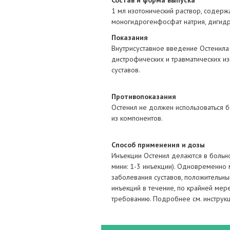
Состав и форма выпуска
1 мл изотонический раствор, содержа
моногидрогенфосфат натрия, дигидр
Показания
Внутрисуставное введение Остенила
дистрофических и травматических из
суставов.
Противопоказания
Остенил не должен использоваться 
из компонентов.
Способ применения и дозы
Инъекции Остенил делаются в больно
мини: 1-3 инъекции). Одновременно м
заболевания суставов, положительны
инъекций в течение, по крайней мер
требованию. Подробнее см. инструк