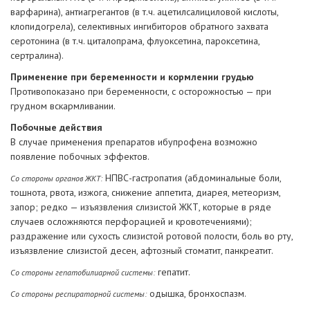
варфарина), антиагрегантов (в т.ч. ацетилсалициловой кислоты,
клопидогрела), селективных ингибиторов обратного захвата
серотонина (в т.ч. циталопрама, флуоксетина, пароксетина,
сертралина).
Применение при беременности и кормлении грудью
Противопоказано при беременности, с осторожностью — при
грудном вскармливании.
Побочные действия
В случае применения препаратов ибупрофена возможно
появление побочных эффектов.
НПВС-гастропатия (абдоминальные боли,
Со стороны органов ЖКТ:
тошнота, рвота, изжога, снижение аппетита, диарея, метеоризм,
запор; редко — изъязвления слизистой ЖКТ, которые в ряде
случаев осложняются перфорацией и кровотечениями);
раздражение или сухость слизистой ротовой полости, боль во рту,
изъязвление слизистой десен, афтозный стоматит, панкреатит.
гепатит.
Со стороны гепатобилиарной системы:
одышка, бронхоспазм.
Со стороны респираторной системы: