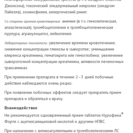
Джонсона), токсический эпидермальный некролиз (синдром
Лайелла), эозинофилия, аллергический ринит.
анемия (в т.ч. гемолитическая,
Со стороны органов кроветворения:
апластическая), тромбоцитопения и тромбоцитопеническая
пурпура, агранулоцитоз, лейкопения.
увеличение времени кровотечения;
Лабораторные показатели:
снижение концентрации глюкозы в сыворотке; уменьшение
клиренса креатинина, гематокрита или гемоглобина; увеличение
сывороточной концентрации креатинина, активности печеночных
трансаминаз.
При применении препарата в течение 2–3 дней побочные
действия наблюдаются очень редко.
При появлении побочных эффектов следует прекратить прием
препарата и обратиться к врачу.
Взаимодействие
®
Не рекомендуется одновременный прием таблеток Нурофена
Форте с ацетилсалициловой кислотой и другими НПВС.
При назначении с антикоагулянтными и тромболитическими ЛС