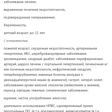
заболевание печени;
выраженная почечная недостаточность;
подтвержденная гиперкалиемия;
беременность;
детский возраст до 12 лет.
С осторожностью:
пожилой возраст, сердечная недостаточность, артериальная
гипертензия, ИБС, цереброваскулярные заболевания,
дислипидемия, сахарный диабет, заболевания периферических
артерий, цирроз печени с портальной гипертензией, печеночная и/
или почечная недостаточность, нефротический синдром,
гипербилирубинемия, язвенная болезнь желудка и
двенадцатиперстной кишки (в анамнезе), гастрит, энтерит, колит,
заболевания крови неясной этиологии (лейкопения и анемия),
период лактации, тяжелые соматические заболевания;
курение, частое употребление алкоголя;
длительное использование НПВС, одновременный прием
пероральных ГКС (в т.ч. преднизолона), антикоагулянтов (в т.ч.