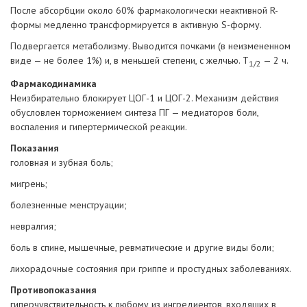
После абсорбции около 60% фармакологически неактивной R-
формы медленно трансформируется в активную S-форму.
Подвергается метаболизму. Выводится почками (в неизмененном
виде — не более 1%) и, в меньшей степени, с желчью. Т
— 2 ч.
1/2
Фармакодинамика
Неизбирательно блокирует ЦОГ-1 и ЦОГ-2. Механизм действия
обусловлен торможением синтеза ПГ — медиаторов боли,
воспаления и гипертермической реакции.
Показания
головная и зубная боль;
мигрень
;
болезненные менструации;
невралгия
;
боль в спине, мышечные, ревматические и другие виды боли;
лихорадочные состояния при гриппе и простудных заболеваниях.
Противопоказания
гиперчувствительность к любому из ингредиентов, входящих в