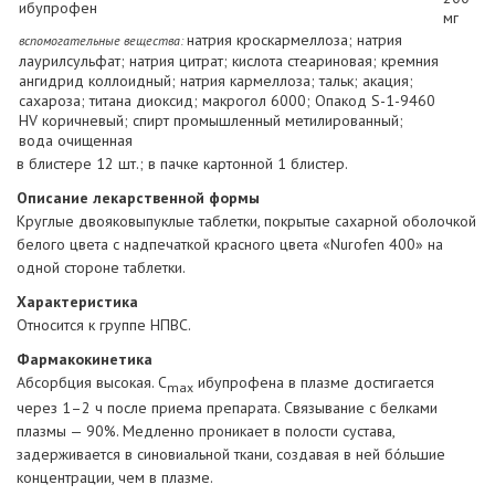
ибупрофен
мг
натрия кроскармеллоза; натрия
вспомогательные вещества:
лаурилсульфат; натрия цитрат; кислота стеариновая; кремния
ангидрид коллоидный; натрия кармеллоза; тальк; акация;
сахароза; титана диоксид; макрогол 6000; Опакод S-1-9460
HV коричневый; спирт промышленный метилированный;
вода очищенная
в блистере 12 шт.; в пачке картонной 1 блистер.
Описание лекарственной формы
Круглые двояковыпуклые таблетки, покрытые сахарной оболочкой
белого цвета с надпечаткой красного цвета «Nurofen 400» на
одной стороне таблетки.
Характеристика
Относится к группе НПВС.
Фармакокинетика
Абсорбция высокая. С
ибупрофена в плазме достигается
max
через 1–2 ч после приема препарата. Связывание с белками
плазмы — 90%. Медленно проникает в полости сустава,
задерживается в синовиальной ткани, создавая в ней бóльшие
концентрации, чем в плазме.