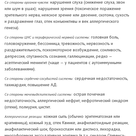
нарушения слуха (снижение слуха, звон
Со стороны органов чувств:
или шум в ушах); нарушения зрения (токсическое поражение
зрительного нерва, неясное зрение или двоение, скотома, сухость
и раздражение глаз, отек конъюнктивы и век аллергического
генеза).
головная боль,
Со стороны ЦНС и периферической нервной системы:
головокружение, бессонница, тревожность, нервозность и
раздражительность, психомоторное возбуждение, сонливость,
депрессия, спутанность сознания, галлюцинации, редко —
асептический менингит (чаще — у пациентов с аутоиммунными
заболеваниями).
сердечная недостаточность,
Со стороны сердечно-сосудистой системы:
тахикардия, повышение АД.
острая почечная
Со стороны мочевыделительной системы:
недостаточность, аллергический нефрит, нефротический синдром
(отеки), полиурия, цистит.
кожная сыпь (обычно эритематозная или
Аллергические реакции:
крапивница), кожный зуд, отек Квинке, анафилактоидные реакции,
анафилактический шок, бронхоспазм или диспноэ, лихорадка,
многоформная экссудативная эритема (в т.ч. синдром Стивенса-