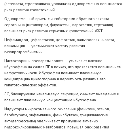
(алтеплаза, стрептокиназа, урокиназа) одновременно повышается
риск развития кровотечений.
Одновременный прием с ингибиторами обратного захвата
серотонина (циталопрам, флуоксетин, пароксетин, сертралин)
повышает риск развития серьезных кровотечений ЖКТ.
Цефамандол, цефаперазон, цефотетан, вальпроевая кислота,
пликамицин — увеличивают частоту развития
гипопротромбинемии.
Циклоспорин и препараты золота — усиливают влияние
ибупрофена на синтез ПГ в почках, что проявляется повышением
нефротоксичности. Ибупрофен повышает плазменную
концентрацию циклоспорина и вероятность развития его
гепатотоксических эффектов.
ЛС, блокирующие канальцевую секрецию, снижают выведение и
повышают плазменную концентрацию ибупрофена.
Индукторы микросомального окисления (фенитоин, этанол,
барбитураты, рифампицин, фенилбутазон, трициклические
антидепрессанты) увеличивают продукцию активных
гидроксилированных метаболитов, повышая риск развития