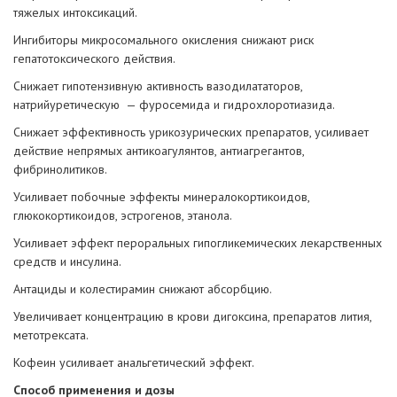
тяжелых интоксикаций.
Ингибиторы микросомального окисления снижают риск
гепатотоксического действия.
Снижает гипотензивную активность вазодилататоров,
натрийуретическую — фуросемида и гидрохлоротиазида.
Снижает эффективность урикозурических препаратов, усиливает
действие непрямых антикоагулянтов, антиагрегантов,
фибринолитиков.
Усиливает побочные эффекты минералокортикоидов,
глюкокортикоидов, эстрогенов, этанола.
Усиливает эффект пероральных гипогликемических лекарственных
средств и инсулина.
Антациды и колестирамин снижают абсорбцию.
Увеличивает концентрацию в крови дигоксина, препаратов лития,
метотрексата.
Кофеин усиливает анальгетический эффект.
Способ применения и дозы