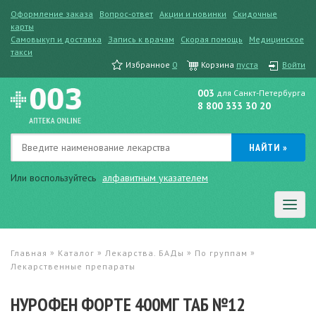
Оформление заказа
Вопрос-ответ
Акции и новинки
Скидочные
карты
Самовыкуп и доставка
Запись к врачам
Скорая помощь
Медицинское
такси
Избранное
0
Корзина
пуста
Войти
003
для Санкт-Петербурга
8 800 333 30 20
Или воспользуйтесь
алфавитным указателем
»
»
»
»
Главная
Каталог
Лекарства. БАДы
По группам
Лекарственные препараты
НУРОФЕН ФОРТЕ 400МГ ТАБ №12