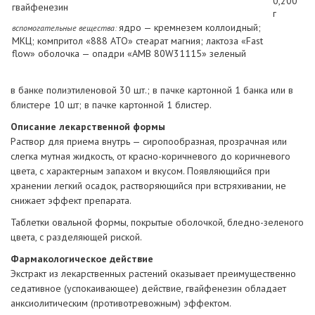
0,200
гвайфенезин
г
ядро — кремнезем коллоидный;
вспомогательные вещества:
МКЦ; компритол «888 АТО» стеарат магния; лактоза «Fast
flow» оболочка — опадри «АМВ 80W31115» зеленый
в банке полиэтиленовой 30 шт.; в пачке картонной 1 банка или в
блистере 10 шт; в пачке картонной 1 блистер.
Описание лекарственной формы
Раствор для приема внутрь — сиропообразная, прозрачная или
слегка мутная жидкость, от красно-коричневого до коричневого
цвета, с характерным запахом и вкусом. Появляющийся при
хранении легкий осадок, растворяющийся при встряхивании, не
снижает эффект препарата.
Таблетки овальной формы, покрытые оболочкой, бледно-зеленого
цвета, с разделяющей риской.
Фармакологическое действие
Экстракт из лекарственных растений оказывает преимущественно
седативное (успокаивающее) действие, гвайфенезин обладает
анксиолитическим (противотревожным) эффектом.