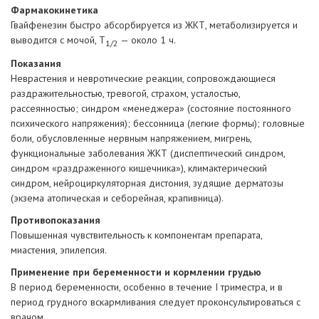
Фармакокинетика
Гвайфенезин быстро абсорбируется из ЖКТ, метаболизируется и
выводится с мочой, T
— около 1 ч.
1/2
Показания
Неврастения и невротические реакции, сопровождающиеся
раздражительностью, тревогой, страхом, усталостью,
рассеянностью; синдром «менеджера» (состояние постоянного
психического напряжения); бессонница (легкие формы); головные
боли, обусловленные нервным напряжением, мигрень,
функциональные заболевания ЖКТ (диспептический синдром,
синдром «раздраженного кишечника»), климактерический
синдром, нейроциркуляторная дистония, зудящие дерматозы
(экзема атопическая и себорейная, крапивница).
Противопоказания
Повышенная чувствительность к компонентам препарата,
миастения, эпилепсия.
Применение при беременности и кормлении грудью
В период беременности, особенно в течение I триместра, и в
период грудного вскармливания следует проконсультироваться с
врачом.