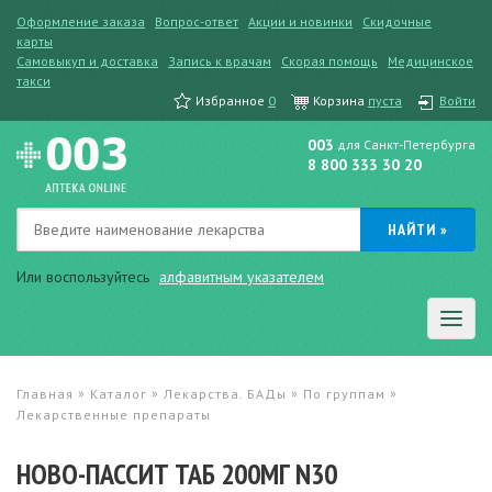
Оформление заказа
Вопрос-ответ
Акции и новинки
Скидочные
карты
Самовыкуп и доставка
Запись к врачам
Скорая помощь
Медицинское
такси
Избранное
0
Корзина
пуста
Войти
003
для Санкт-Петербурга
8 800 333 30 20
Или воспользуйтесь
алфавитным указателем
»
»
»
»
Главная
Каталог
Лекарства. БАДы
По группам
Лекарственные препараты
НОВО-ПАССИТ ТАБ 200МГ N30