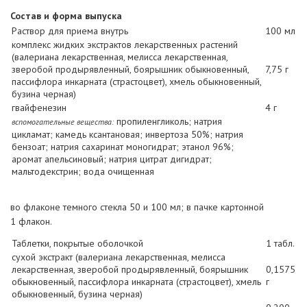
Состав и форма выпуска
Раствор для приема внутрь
100 мл
комплекс жидких экстрактов лекарственных растений
(валериана лекарственная, мелиcса лекарственная,
зверобой продырявленный, боярышник обыкновенный,
7,75 г
пассифлора инкарната (страстоцвет), хмель обыкновенный,
бузина черная)
гвайфенезин
4 г
пропиленгликоль; натрия
вспомогательные вещества:
цикламат; камедь ксантановая; инвертоза 50%; натрия
бензоат; натрия сахаринат моногидрат; этанол 96%;
аромат апельсиновый; натрия цитрат дигидрат;
мальтодекстрин; вода очищенная
во флаконе темного стекла 50 и 100 мл; в пачке картонной
1 флакон.
Таблетки, покрытые оболочкой
1 табл.
сухой экстракт (валериана лекарственная, мелисса
лекарственная, зверобой продырявленный, боярышник
0,1575
обыкновенный, пассифлора инкарната (страстоцвет), хмель
г
обыкновенный, бузина черная)