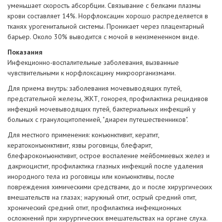
уменьшает скорость абсорбции. Связывание с белками плазмы
крови составляет 14%. Норфлоксацин хорошо распределяется в
тканях урогенитальной системы. Проникает через плацентарный
барьер. Около 30% выводится с мочой в неизмененном виде.
Показания
Инфекционно-воспалительные заболевания, вызванные
чувствительными к норфлоксацину микроорганизмами.
Для приема внутрь: заболевания мочевыводящих путей,
предстательной железы, ЖКТ, гонорея, профилактика рецидивов
инфекций мочевыводящих путей, бактериальных инфекций у
больных с гранулоцитопенией, "диареи путешественников".
Для местного применения: конъюнктивит, кератит,
кератоконъюнктивит, язвы роговицы, блефарит,
блефароконъюнктивит, острое воспаление мейбомиевых желез и
дакриоцистит, профилактика глазных инфекций после удаления
инородного тела из роговицы или конъюнктивы, после
повреждения химическими средствами, до и после хирургических
вмешательств на глазах; наружный отит, острый средний отит,
хронический средний отит, профилактика инфекционных
осложнений при хирургических вмешательствах на органе слуха.