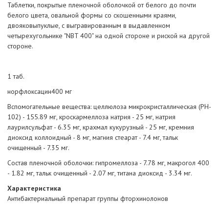
Таблетки, покрытые пленочной оболочкой от белого до почти
белого цвета, овальной формы со скошенными краями,
двояковыпуклые, с выгравированным в выдавленном
четырехугольнике "NBT 400" на одной стороне и риской на другой
стороне.
1 таб.
норфлоксацин400 мг
Вспомогательные вещества: целлюлоза микрокристаллическая (PH-
102) - 155.89 мг, кроскармеллоза натрия - 25 мг, натрия
лаурилсульфат - 6.35 мг, крахмал кукурузный - 25 мг, кремния
диоксид коллоидный - 8 мг, магния стеарат - 7.4 мг, тальк
очищенный - 7.35 мг.
Состав пленочной оболочки: гипромеллоза - 7.78 мг, макрогол 400
- 1.82 мг, тальк очищенный - 2.07 мг, титана диоксид - 3.34 мг.
Характеристика
Антибактериальный препарат группы фторхинолонов