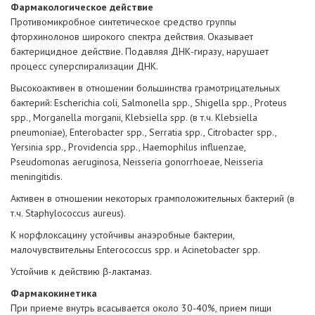
Фармакологическое действие
Противомикробное синтетическое средство группы
фторхинолонов широкого спектра действия. Оказывает
бактерицидное действие. Подавляя ДНК-гиразу, нарушает
процесс суперспирализации ДНК.
Высокоактивен в отношении большинства грамотрицательных
бактерий: Escherichia coli, Salmonella spp., Shigella spp., Proteus
spp., Morganella morganii, Klebsiella spp. (в т.ч. Klebsiella
pneumoniae), Enterobacter spp., Serratia spp., Citrobacter spp.,
Yersinia spp., Providencia spp., Haemophilus influenzae,
Pseudomonas aeruginosa, Neisseria gonorrhoeae, Neisseria
meningitidis.
Активен в отношении некоторых грамположительных бактерий (в
т.ч. Staphylococcus aureus).
К норфлоксацину устойчивы анаэробные бактерии,
малочувствительны Enterococcus spp. и Acinetobacter spp.
Устойчив к действию β-лактамаз.
Фармакокинетика
При приеме внутрь всасывается около 30-40%, прием пищи