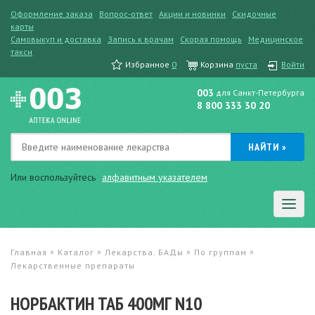
Оформление заказа
Вопрос-ответ
Акции и новинки
Скидочные
карты
Самовыкуп и доставка
Запись к врачам
Скорая помощь
Медицинское
такси
Избранное
0
Корзина
пуста
Войти
003
для Санкт-Петербурга
8 800 333 30 20
Или воспользуйтесь
алфавитным указателем
»
»
»
»
Главная
Каталог
Лекарства. БАДы
По группам
Лекарственные препараты
НОРБАКТИН ТАБ 400МГ N10