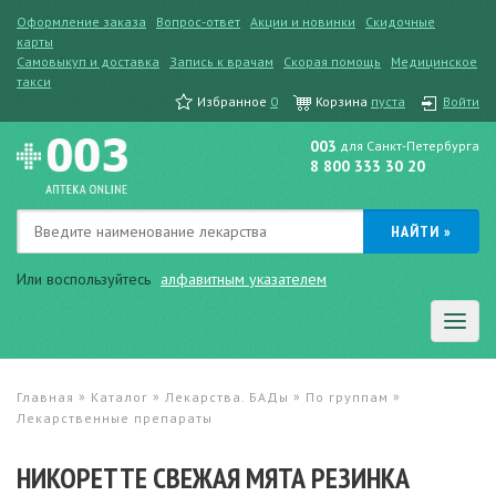
Оформление заказа
Вопрос-ответ
Акции и новинки
Скидочные
карты
Самовыкуп и доставка
Запись к врачам
Скорая помощь
Медицинское
такси
Избранное
0
Корзина
пуста
Войти
003
для Санкт-Петербурга
8 800 333 30 20
Или воспользуйтесь
алфавитным указателем
»
»
»
»
Главная
Каталог
Лекарства. БАДы
По группам
Лекарственные препараты
НИКОРЕТТЕ СВЕЖАЯ МЯТА РЕЗИНКА