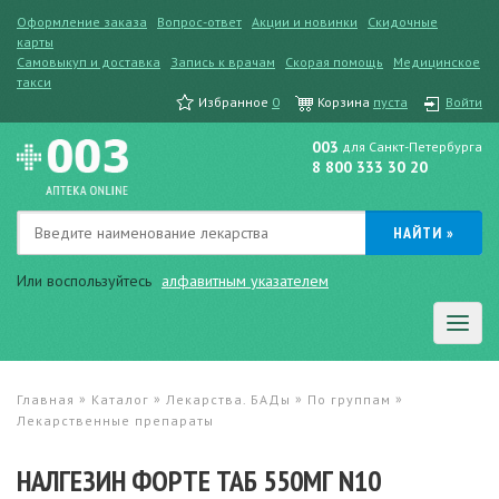
Оформление заказа
Вопрос-ответ
Акции и новинки
Скидочные
карты
Самовыкуп и доставка
Запись к врачам
Скорая помощь
Медицинское
такси
Избранное
0
Корзина
пуста
Войти
003
для Санкт-Петербурга
8 800 333 30 20
Или воспользуйтесь
алфавитным указателем
»
»
»
»
Главная
Каталог
Лекарства. БАДы
По группам
Лекарственные препараты
НАЛГЕЗИН ФОРТЕ ТАБ 550МГ N10