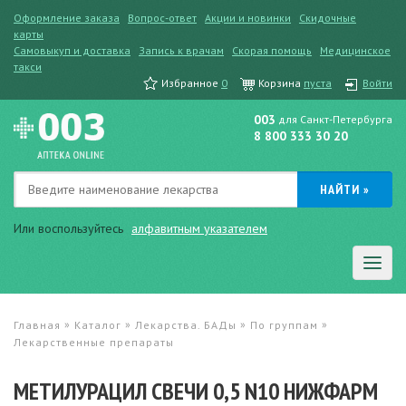
Оформление заказа
Вопрос-ответ
Акции и новинки
Скидочные
карты
Самовыкуп и доставка
Запись к врачам
Скорая помощь
Медицинское
такси
Избранное
0
Корзина
пуста
Войти
003
для Санкт-Петербурга
8 800 333 30 20
Или воспользуйтесь
алфавитным указателем
»
»
»
»
Главная
Каталог
Лекарства. БАДы
По группам
Лекарственные препараты
МЕТИЛУРАЦИЛ СВЕЧИ 0,5 N10 НИЖФАРМ