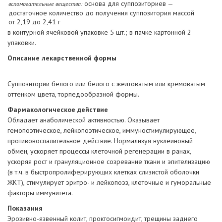
основа для суппозиториев —
вспомогательные вещества:
достаточное количество до получения суппозитория массой
от 2,19 до 2,41 г
в контурной ячейковой упаковке 5 шт.; в пачке картонной 2
упаковки.
Описание лекарственной формы
Суппозитории белого или белого с желтоватым или кремоватым
оттенком цвета, торпедообразной формы.
Фармакологическое действие
Обладает анаболической активностью. Оказывает
гемопоэтическое, лейкопоэтическое, иммуностимулирующее,
противовоспалительное действие. Нормализуя нуклеиновый
обмен, ускоряет процессы клеточной регенерации в ранах,
ускоряя рост и грануляционное созревание ткани и эпителизацию
(в т.ч. в быстропролиферирующих клетках слизистой оболочки
ЖКТ), стимулирует эритро- и лейкопоэз, клеточные и гуморальные
факторы иммунитета.
Показания
Эрозивно-язвенный колит, проктосигмоидит, трещины заднего