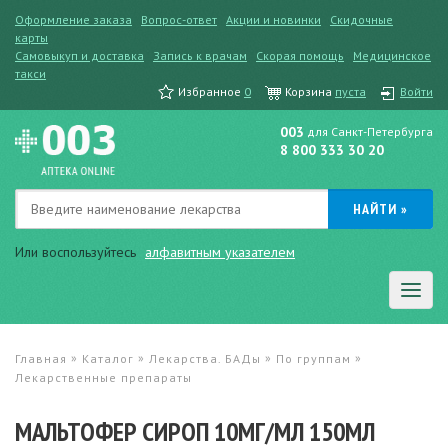
Оформление заказа
Вопрос-ответ
Акции и новинки
Скидочные
карты
Самовыкуп и доставка
Запись к врачам
Скорая помощь
Медицинское
такси
Избранное
0
Корзина
пуста
Войти
003
для Санкт-Петербурга
8 800 333 30 20
Или воспользуйтесь
алфавитным указателем
»
»
»
»
Главная
Каталог
Лекарства. БАДы
По группам
Лекарственные препараты
МАЛЬТОФЕР СИРОП 10МГ/МЛ 150МЛ