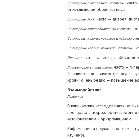
часто 
Со стороны дыхательной системы:
отек слизистой оболочки носа.
часто — диарея, диспе
Со стороны ЖКТ:
ред
Со стороны гепатобилиарной системы:
Со стороны кожных покровов и подкожно-ж
Со стороны костно-мышечной системы и с
часто — астения, слабость, пе
Прочие:
часто — гипе
Лабораторные показатели:
(клинически не значимо); иногда —
крови; очень редко — повышение ак
Взаимодействие
Лозартан
В клинических исследованиях не вы
препарата с гидрохлоротиазидом, д
кетоконазолом и эритромицином.
Рифампицин и флуконазол снижают у
изучено).