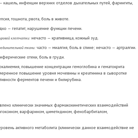
— кашель, инфекции верхних отделов дыхательных путей, фарингиты,
псия, тошнота, рвота, боль в животе.
ко — гепатит, нарушение функции печени.
нечасто — крапивница, кожный зуд.
ировой клетчатки:
часто — миалгия, боль в спине; нечасто — артралгии.
оединительной ткани:
риферические отеки, боль в груди.
ркалиемия, повышение концентрации гемоглобина и гематокрита
 умеренное повышение уровня мочевины и креатинина в сыворотке
тивности ферментов печени и билирубина.
явлено клинически значимых фармакокинетических взаимодействий
игоксином, варфарином, циметидином, фенобарбиталом,
ровень активного метаболита (клинически данное взаимодействие не