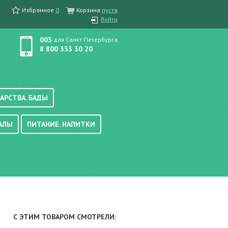
Избранное
0
Корзина
пуста
Войти
003
для Санкт-Петербурга
8 800 333 30 20
АРСТВА. БАДЫ
АЛЫ
ПИТАНИЕ. НАПИТКИ
етика, краска для волос
вые, осветляющие
ачению
итание
хара
вода, масло
смеси
уби/мюсли
ода/напитки
С ЭТИМ ТОВАРОМ СМОТРЕЛИ:
е/энтеральное питание