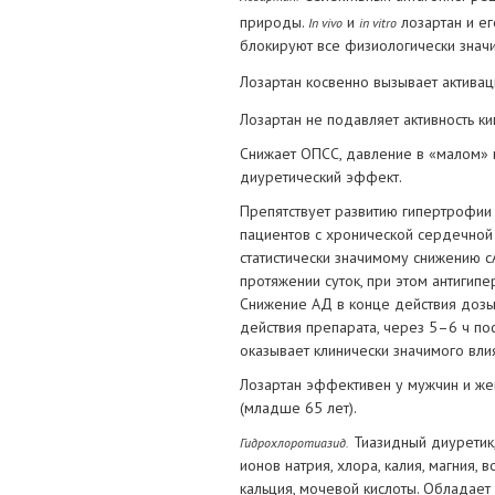
природы.
и
лозартан и ег
In vivo
in vitro
блокируют все физиологически значи
Лозартан косвенно вызывает актива
Лозартан не подавляет активность ки
Снижает ОПСС, давление в «малом» 
диуретический эффект.
Препятствует развитию гипертрофии 
пациентов с хронической сердечной 
статистически значимому снижению 
протяжении суток, при этом антигип
Снижение АД в конце действия дозы
действия препарата, через 5–6 ч по
оказывает клинически значимого вли
Лозартан эффективен у мужчин и же
(младше 65 лет).
Тиазидный диуретик
Гидрохлоротиазид.
ионов натрия, хлора, калия, магния
кальция, мочевой кислоты. Обладает