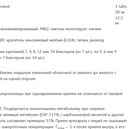
очкой
1 табл.
50 мг
12,5
мг
желатинизированный; МКЦ; лактозы моногидрат; магния
0; краситель хинолиновый желтый (Е104); титана диоксид
ке картонной 2, 4, 8, 12 или 14 блистеров (по 7 шт.); по 3, 6 или 9
ли 7 блистеров (по 14 шт.).
блетки, покрытые пленочной оболочкой от желтого до желтого с
ой на одной стороне.
хлоротиазида при одновременном приеме не отличается от таковой
. Подвергается значительному метаболизму при «первом
 активный метаболит (ЕХР-3174) с карбоксиловой кислотой и другие
сть составляет примерно 33%. Прием препарата с пищей не оказывает
о сывороточные концентрации. T
— 1 ч после приема внутрь, а его
max