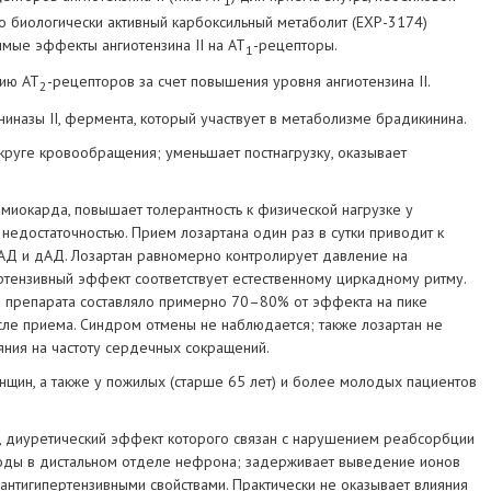
1
о биологически активный карбоксильный метаболит (ЕХР-3174)
мые эффекты ангиотензина II на АТ
-рецепторы.
1
цию АТ
-рецепторов за счет повышения уровня ангиотензина II.
2
ниназы II, фермента, который участвует в метаболизме брадикинина.
круге кровообращения; уменьшает постнагрузку, оказывает
миокарда, повышает толерантность к физической нагрузке у
недостаточностью. Прием лозартана один раз в сутки приводит к
сАД и дАД. Лозартан равномерно контролирует давление на
ертензивный эффект соответствует естественному циркадному ритму.
 препарата составляло примерно 70–80% от эффекта на пике
сле приема. Синдром отмены не наблюдается; также лозартан не
яния на частоту сердечных сокращений.
нщин, а также у пожилых (старше 65 лет) и более молодых пациентов
, диуретический эффект которого связан с нарушением реабсорбции
, воды в дистальном отделе нефрона; задерживает выведение ионов
 антигипертензивными свойствами. Практически не оказывает влияния