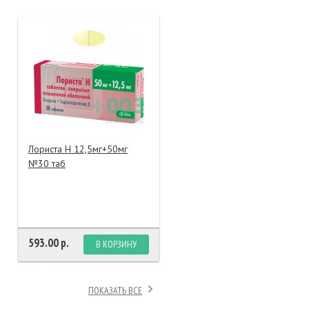
тание
ао, биомороженое
Лориста Н 12,5мг+50мг
№30 таб
593.00 р.
В КОРЗИНУ
ПОКАЗАТЬ ВСЕ