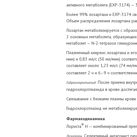
активного метаболита (ЕХР-3174) — 
Более 99% лозартана и ЕХР-3174 св
Объем распределения лозартана рав
Лозартан метаболизируется с образо
2 основных метаболита, образующих
метаболит — N-2-тетразол глюкурони
Плазменный клиренс лозартана и его
мин) и 0,83 мл/с (50 мл/мин) соотве
составляет около 1,23 мл/с (74 мл/ми
составляет 2 ч и 6–9 ч соответстве
После приема внутрь
Гидрохлоротиазид.
гидрохлоротиазида в крови достигае
Связывание с белками плазмы крови
Гидрохлоротиазид не метаболизирует
Фармакодинамика
®
Лориста
Н — комбинированный препа
Селективный антагонист рец
Лозартан.