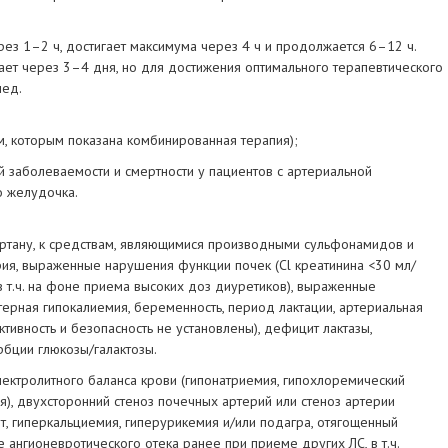
ез 1–2 ч, достигает максимума через 4 ч и продолжается 6–12 ч.
ает через 3–4 дня, но для достижения оптимального терапевтического
нед.
м, которым показана комбинированная терапия);
 заболеваемости и смертности у пациентов с артериальной
о желудочка.
артану, к средствам, являющимися производными сульфонамидов и
рия, выраженные нарушения функции почек (Cl креатинина <30 мл/
в т.ч. на фоне приема высоких доз диуретиков), выраженные
ерная гипокалиемия, беременность, период лактации, артериальная
ктивность и безопасность не установлены), дефицит лактазы,
рбции глюкозы/галактозы.
ктролитного баланса крови (гипонатриемия, гипохлоремический
я), двухсторонний стеноз почечных артерий или стеноз артерии
т, гиперкальциемия, гиперурикемия и/или подагра, отягощенный
 ангионевротического отека ранее при приеме других ЛС, в т.ч.