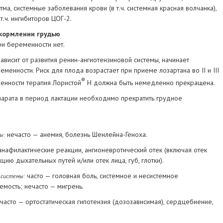
ма, системные заболевания крови (в т.ч. системная красная волчанка),
.ч. ингибиторов ЦОГ-2.
кормлении грудью
и беременности нет.
ависит от развития ренин-ангиотензиновой системы, начинает
еменности. Риск для плода возрастает при приеме лозартана во II и III
®
енности терапия Лористой
Н должна быть немедленно прекращена.
арата в период лактации необходимо прекратить грудное
нечасто — анемия, болезнь Шенлейна-Геноха.
ы:
нафилактические реакции, ангионевротический отек (включая отек
цию дыхательных путей и/или отек лица, губ, глотки).
часто — головная боль, системное и несистемное
 системы:
емость; нечасто — мигрень.
часто — ортостатическая гипотензия (дозозависимая), сердцебиение,