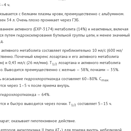
3–4 ч.
язывается с белками плазмы крови, преимущественно с альбумином.
ен 34 л. Очень плохо проникает через ГЭБ.
ванием активного (ЕХР-3174) метаболита (14%) и неактивных, включая
ся путем гидроксилирования бутильной группы цепи, и менее значимый
д.
 активного метаболита составляет приблизительно 10 мл/с (600 мл/
тственно. Почечный клиренс лозартана и его активного метаболита
н) и 0,43 мл/с (26 мл/мин). T
лозартана и активного метаболита
1/2
нно. Выводится преимущественно с желчью — 58%, почками — 35%.
 всасывание гидрохлоротиазида составляет 60–80%. C
max
тся через 1–5 ч после приема внутрь.
 гидрохлоротиазида — 64%.
ся и быстро выводится через почки. T
составляет 5–15 ч.
1/2
рат; оказывает гипотензивное действие.
епторов ангиотензина II (типа AT
) для приема внутрь, небелковой