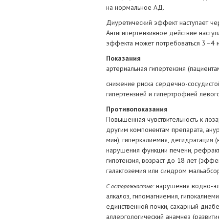
на нормальное АД.
Диуретический эффект наступает чер
Антигипертензивное действие наступ
эффекта может потребоваться 3–4 
Показания
артериальная гипертензия (пациента
снижение риска сердечно-сосудистой
гипертензией и гипертрофией левог
Противопоказания
Повышенная чувствительность к лоз
другим компонентам препарата, ану
мин), гиперкалиемия, дегидратация (
нарушения функции печени, рефракт
гипотензия, возраст до 18 лет (эффе
галактоземия или синдром мальабсо
нарушения водно-эле
С осторожностью:
алкалоз, гипомагниемия, гипокалиеми
единственной почки, сахарный диабе
аллергологический анамнез (развитие