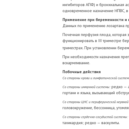
ингибиторов АПФ) и бронхиальная аст
одновременное назначение НПВС, в т
Применение при беременности и 
Данных по применению лозартана пр
Почечная перфузия плода, которая з
функционировать в III триместре бер
триместрах. При установлении берем
При необходимости назначения преп
вскармливание.
Побочные действия
Со стороны крови и лимфатической систем
редко — а
Со стороны иммунной системы:
гортани и языка, вызывающий обструк
Со стороны ЦНС и периферической нервной
головокружение, бессонница, утомля
Со стороны сердечно-сосудистой системы:
тахикардия; редко — васкулиты.