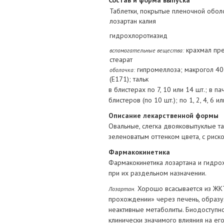
Состав и форма выпуска
Таблетки, покрытые пленочной обол
лозартан калия
гидрохлоротиазид
крахмал пре
вспомогательные вещества:
стеарат
гипромеллоза; макрогол 400
оболочка:
(Е171); тальк
в блистерах по 7, 10 или 14 шт.; в пач
блистеров (по 10 шт.); по 1, 2, 4, 6 и
Описание лекарственной формы
Овальные, слегка двояковыпуклые та
зеленоватым оттенком цвета, с риск
Фармакокинетика
Фармакокинетика лозартана и гидро
при их раздельном назначении.
Хорошо всасывается из ЖКТ
Лозартан.
прохождении» через печень, образуя
неактивные метаболиты. Биодоступно
клинически значимого влияния на ег