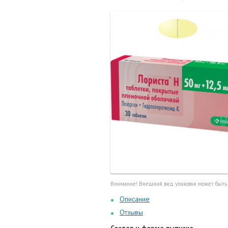
Маточные
калоприе
Мед. инст
Очки кор
Перчатки,
Тесты, те
Шприцы, и
Внимание! Внешний вид упаковки может быть
Описание
Отзывы