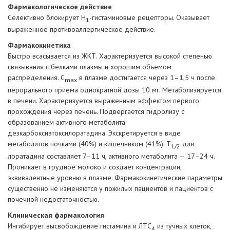
Фармакологическое действие
Селективно блокирует H
-гистаминовые рецепторы. Оказывает
1
выраженное противоаллергическое действие.
Фармакокинетика
Быстро всасывается из ЖКТ. Характеризуется высокой степенью
связывания с белками плазмы и хорошим объемом
распределения. C
в плазме достигается через 1–1,5 ч после
max
перорального приема однократной дозы 10 мг. Метаболизируется
в печени. Характеризуется выраженным эффектом первого
прохождения через печень. Подвергается гидролизу с
образованием активного метаболита
дезкарбоксиэтоксилоратадина. Экскретируется в виде
метаболитов почками (40%) и кишечником (41%). Т
для
1/2
лоратадина составляет 7–11 ч, активного метаболита — 17–24 ч.
Проникает в грудное молоко и создает концентрации,
эквивалентные уровню в плазме. Фармакокинетические параметры
существенно не изменяются у пожилых пациентов и пациентов с
почечной недостаточностью.
Клиническая фармакология
Ингибирует высвобождение гистамина и ЛТC
из тучных клеток,
4