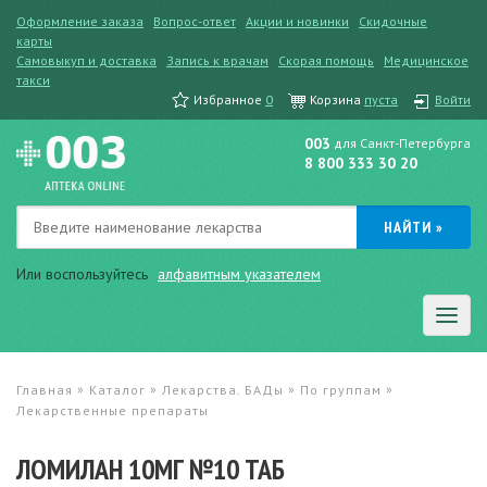
Оформление заказа
Вопрос-ответ
Акции и новинки
Скидочные
карты
Самовыкуп и доставка
Запись к врачам
Скорая помощь
Медицинское
такси
Избранное
0
Корзина
пуста
Войти
003
для Санкт-Петербурга
8 800 333 30 20
Или воспользуйтесь
алфавитным указателем
»
»
»
»
Главная
Каталог
Лекарства. БАДы
По группам
Лекарственные препараты
ЛОМИЛАН 10МГ №10 ТАБ