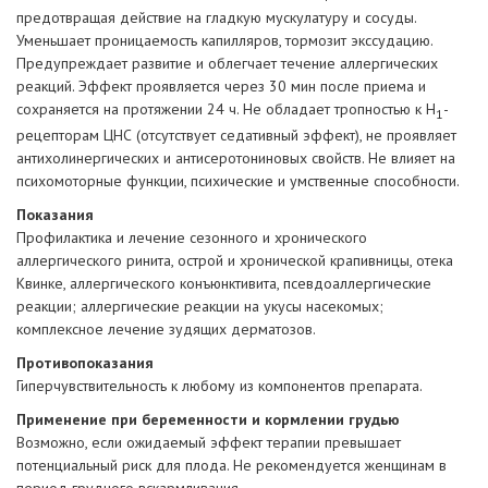
предотвращая действие на гладкую мускулатуру и сосуды.
Уменьшает проницаемость капилляров, тормозит экссудацию.
Предупреждает развитие и облегчает течение аллергических
реакций. Эффект проявляется через 30 мин после приема и
сохраняется на протяжении 24 ч. Не обладает тропностью к H
-
1
рецепторам ЦНС (отсутствует седативный эффект), не проявляет
антихолинергических и антисеротониновых свойств. Не влияет на
психомоторные функции, психические и умственные способности.
Показания
Профилактика и лечение сезонного и хронического
аллергического ринита, острой и хронической крапивницы, отека
Квинке, аллергического конъюнктивита, псевдоаллергические
реакции; аллергические реакции на укусы насекомых;
комплексное лечение зудящих дерматозов.
Противопоказания
Гиперчувствительность к любому из компонентов препарата.
Применение при беременности и кормлении грудью
Возможно, если ожидаемый эффект терапии превышает
потенциальный риск для плода. Не рекомендуется женщинам в
период грудного вскармливания.