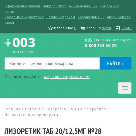
Оформление заказа
Вопрос-ответ
Акции и новинки
Скидочные
карты
Самовыкуп и доставка
Запись к врачам
Скорая помощь
Медицинское
такси
Избранное
0
Корзина
пуста
Войти
003
для Санкт-Петербурга
8 800 333 30 20
Или воспользуйтесь
алфавитным указателем
»
»
»
»
Главная
Каталог
Лекарства. БАДы
По группам
Лекарственные препараты
ЛИЗОРЕТИК ТАБ 20/12,5МГ №28