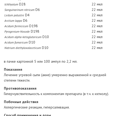
D28
22 мкл
Ichthyolum
D6
22 мкл
Sanguinarinum nitricum
D4
22 мкл
Ledum palustre
D6
22 мкл
Arctium lappa
D198
22 мкл
Acidum formicicum
D198
22 мкл
Pyrogenium-Nosode
D10
22 мкл
Acidum alpha-ketoglutaricum
D10
22 мкл
Acidum fumaricum
D10
22 мкл
Natrium diethyloxalaceticum
в пачке картонной 5 или 100 ампул по 2,2 мл.
Показания
Лечение угревой сыпи (акне) умеренно выраженной и средней
степени тяжести.
Противопоказания
Гиперчувствительность к компонентам препарата (в т.ч. к ихтиолу).
Побочные действия
Аллергические реакции, гиперсаливация.
Способ применения и дозы