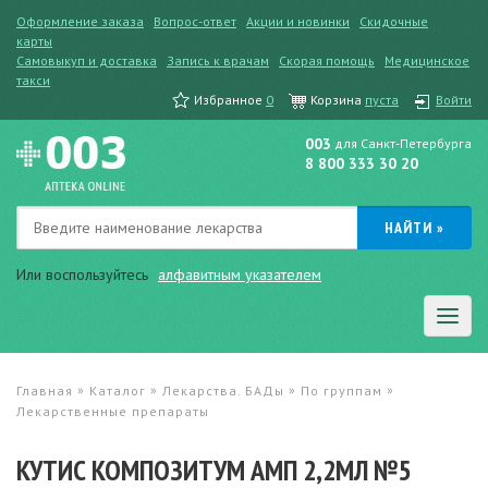
Оформление заказа
Вопрос-ответ
Акции и новинки
Скидочные
карты
Самовыкуп и доставка
Запись к врачам
Скорая помощь
Медицинское
такси
Избранное
0
Корзина
пуста
Войти
003
для Санкт-Петербурга
8 800 333 30 20
Или воспользуйтесь
алфавитным указателем
»
»
»
»
Главная
Каталог
Лекарства. БАДы
По группам
Лекарственные препараты
КУТИС КОМПОЗИТУМ АМП 2,2МЛ №5