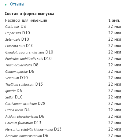
Отзывы
Состав и форма выпуска
Раствор для инъекций
1 амп.
D8
22 мкл
Cutis suis
D10
22 мкл
Hepar suis
D10
22 мкл
Splen suis
D10
22 мкл
Placenta suis
D10
22 мкл
Glandula suprarenalis suis
D10
22 мкл
Funiculus umbilicalis suis
D8
22 мкл
Thuja occidentalis
D6
22 мкл
Galium aparine
D10
22 мкл
Selenium
D13
22 мкл
Thallium sulfuricum
D6
22 мкл
Ignatia
D10
22 мкл
Sulfur
D28
22 мкл
Cortisonum aceticum
D4
22 мкл
Urtica urens
D6
22 мкл
Acidum phosphoricum
D13
22 мкл
Calcium fluoratum
D13
22 мкл
Mercurius solubilis Hahnemanni
D6
22 мкл
Aesculus hippocastanum