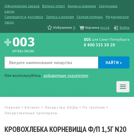
Оформление заказа
Вопрос-ответ
Акции и новинки
Скидочные
карты
Самовыкуп и доставка
Запись к врачам
Скорая помощь
Медицинское
такси
Избранное
0
Корзина
пуста
Войти
003
для Санкт-Петербурга
8 800 333 30 20
Или воспользуйтесь
алфавитным указателем
»
»
»
»
Главная
Каталог
Лекарства. БАДы
По группам
Лекарственные препараты
КРОВОХЛЕБКА КОРНЕВИЩА Ф/П 1,5Г N20