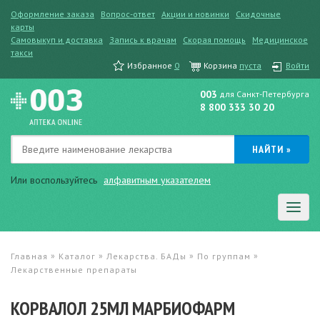
Оформление заказа
Вопрос-ответ
Акции и новинки
Скидочные
карты
Самовыкуп и доставка
Запись к врачам
Скорая помощь
Медицинское
такси
Избранное
0
Корзина
пуста
Войти
003
для Санкт-Петербурга
8 800 333 30 20
Или воспользуйтесь
алфавитным указателем
»
»
»
»
Главная
Каталог
Лекарства. БАДы
По группам
Лекарственные препараты
КОРВАЛОЛ 25МЛ МАРБИОФАРМ