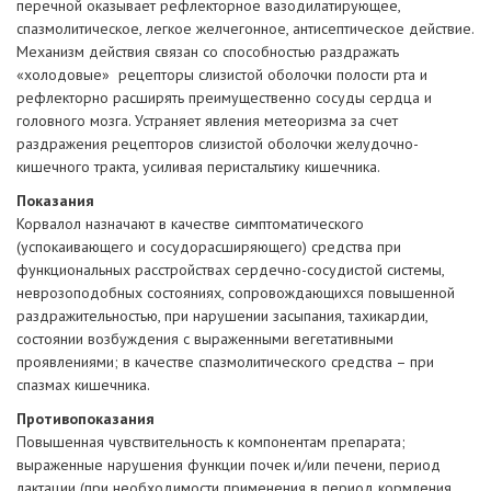
перечной оказывает рефлекторное вазодилатирующее,
спазмолитическое, легкое желчегонное, антисептическое действие.
Механизм действия связан со способностью раздражать
«холодовые» рецепторы слизистой оболочки полости рта и
рефлекторно расширять преимущественно сосуды сердца и
головного мозга. Устраняет явления метеоризма за счет
раздражения рецепторов слизистой оболочки желудочно-
кишечного тракта, усиливая перистальтику кишечника.
Показания
Корвалол назначают в качестве симптоматического
(успокаивающего и сосудорасширяющего) средства при
функциональных расстройствах сердечно-сосудистой системы,
неврозоподобных состояниях, сопровождающихся повышенной
раздражительностью, при нарушении засыпания, тахикардии,
состоянии возбуждения с выраженными вегетативными
проявлениями; в качестве спазмолитического средства – при
спазмах кишечника.
Противопоказания
Повышенная чувствительность к компонентам препарата;
выраженные нарушения функции почек и/или печени, период
лактации (при необходимости применения в период кормления