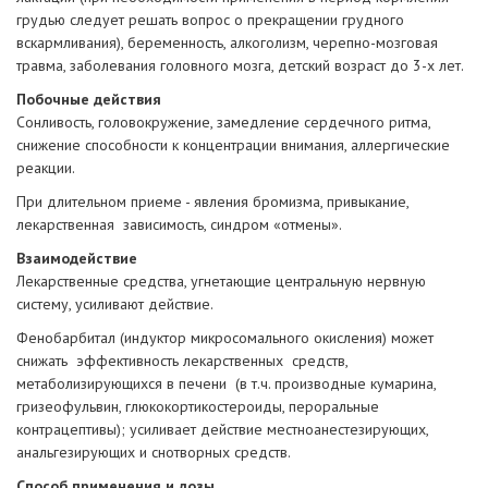
грудью следует решать вопрос о прекращении грудного
вскармливания), беременность, алкоголизм, черепно-мозговая
травма, заболевания головного мозга, детский возраст до 3-х лет.
Побочные действия
Сонливость, головокружение, замедление сердечного ритма,
снижение способности к концентрации внимания, аллергические
реакции.
При длительном приеме - явления бромизма, привыкание,
лекарственная зависимость, синдром «отмены».
Взаимодействие
Лекарственные средства, угнетающие центральную нервную
систему, усиливают действие.
Фенобарбитал (индуктор микросомального окисления) может
снижать эффективность лекарственных средств,
метаболизирующихся в печени (в т.ч. производные кумарина,
гризеофульвин, глюкокортикостероиды, пероральные
контрацептивы); усиливает действие местноанестезирующих,
анальгезирующих и снотворных средств.
Способ применения и дозы