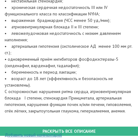
• нестабильная стенокардия;
• хроническая сердечная недостаточность III или IV
функционального класса по классификации NYHA;
• выраженная брадикардия (ЧСС менее 50 уд./мин);
• атриовентрикулярная блокада II и III степени;
• левожелудочковая недостаточность с низким давлением
наполнения;
• артериальная гипотензия (систолическое АД менее 100 мм рт.
ст.);
• одновременный приём ингибиторов фосфодиэстеразы-5
(силденафил, варденафил, тадалафил);
• беременность и период лактации;
• возраст до 18 лет (эффективность и безопасность не
установлены).
С осторожностью: нарушения ритма сердца, атриовентрикулярная
блокада I степени, стенокардия Принцметала, артериальная
гипотензия, нарушения функции почек и/или печени, гиповолемия,
отёк лёгких, закрытоугольная глаукома, гиперкалиемия, анемия.
РАСКРЫТЬ ВСЕ ОПИСАНИЕ
Добавить новый комментарий