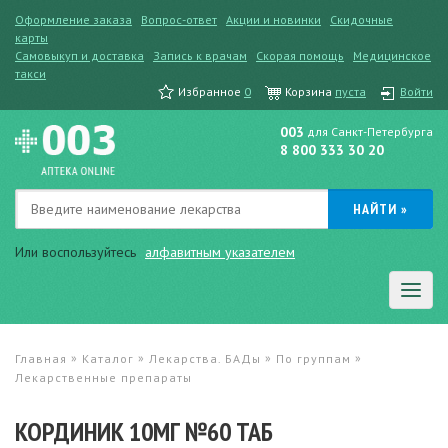
Оформление заказа
Вопрос-ответ
Акции и новинки
Скидочные
карты
Самовыкуп и доставка
Запись к врачам
Скорая помощь
Медицинское
такси
Избранное
0
Корзина
пуста
Войти
003
для Санкт-Петербурга
8 800 333 30 20
Или воспользуйтесь
алфавитным указателем
»
»
»
»
Главная
Каталог
Лекарства. БАДы
По группам
Лекарственные препараты
КОРДИНИК 10МГ №60 ТАБ