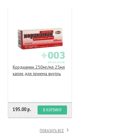
тание
ао, биомороженое
Кордиамин 250мг/мл 25мл
капли для приема внутрь
195.00 р.
В КОРЗИНУ
ПОКАЗАТЬ ВСЕ