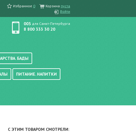
Избранное
0
Корзина
пуста
Войти
003
для Санкт-Петербурга
8 800 333 30 20
АРСТВА. БАДЫ
АЛЫ
ПИТАНИЕ. НАПИТКИ
етика, краска для волос
вые, осветляющие
ачению
итание
хара
вода, масло
смеси
уби/мюсли
ода/напитки
С ЭТИМ ТОВАРОМ СМОТРЕЛИ:
е/энтеральное питание