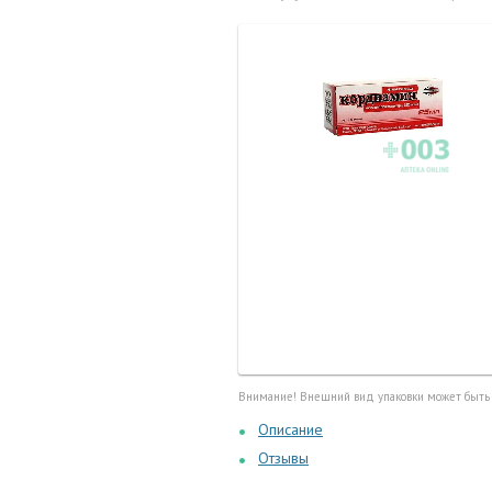
Маточные
калоприе
Мед. инст
Очки кор
Перчатки,
Тесты, те
Шприцы, и
Внимание! Внешний вид упаковки может быть
Описание
Отзывы