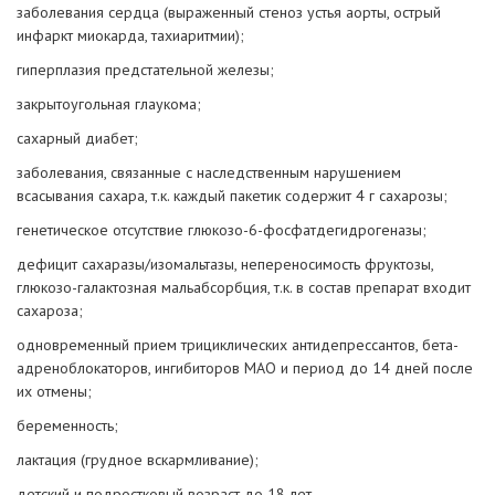
заболевания сердца (выраженный стеноз устья аорты, острый
инфаркт миокарда, тахиаритмии);
гиперплазия предстательной железы;
закрытоугольная глаукома;
сахарный диабет;
заболевания, связанные с наследственным нарушением
всасывания сахара, т.к. каждый пакетик содержит 4 г сахарозы;
генетическое отсутствие глюкозо-6-фосфатдегидрогеназы;
дефицит сахаразы/изомальтазы, непереносимость фруктозы,
глюкозо-галактозная мальабсорбция, т.к. в состав препарат входит
сахароза;
одновременный прием трициклических антидепрессантов, бета-
адреноблокаторов, ингибиторов МАО и период до 14 дней после
их отмены;
беременность;
лактация (грудное вскармливание);
детский и подростковый возраст до 18 лет.