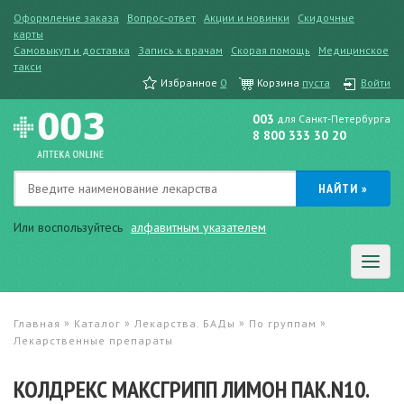
Оформление заказа
Вопрос-ответ
Акции и новинки
Скидочные
карты
Самовыкуп и доставка
Запись к врачам
Скорая помощь
Медицинское
такси
Избранное
0
Корзина
пуста
Войти
003
для Санкт-Петербурга
8 800 333 30 20
Или воспользуйтесь
алфавитным указателем
»
»
»
»
Главная
Каталог
Лекарства. БАДы
По группам
Лекарственные препараты
КОЛДРЕКС МАКСГРИПП ЛИМОН ПАК.N10.