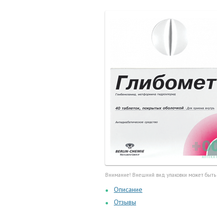
Маточные
калоприе
Мед. инст
Очки кор
Перчатки,
Тесты, те
Шприцы, и
Внимание! Внешний вид упаковки может быть
Описание
Отзывы