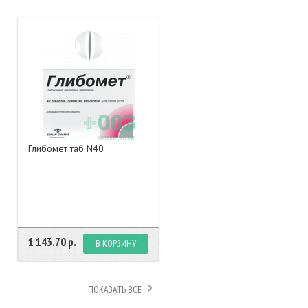
тание
ао, биомороженое
Глибомет таб N40
1 143.70 р.
В КОРЗИНУ
ПОКАЗАТЬ ВСЕ