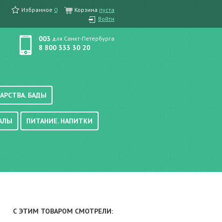
Избранное
0
Корзина
пуста
Войти
003
для Санкт-Петербурга
8 800 333 30 20
АРСТВА. БАДЫ
АЛЫ
ПИТАНИЕ. НАПИТКИ
етика, краска для волос
вые, осветляющие
ачению
итание
хара
вода, масло
смеси
уби/мюсли
ода/напитки
С ЭТИМ ТОВАРОМ СМОТРЕЛИ:
е/энтеральное питание