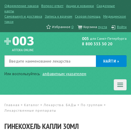
Оформление заказа
Вопрос-ответ
Акции и новинки
Скидочные
карты
Самовыкуп и доставка
Запись к врачам
Скорая помощь
Медицинское
такси
Избранное
0
Корзина
пуста
Войти
003
для Санкт-Петербурга
8 800 333 30 20
Или воспользуйтесь
алфавитным указателем
»
»
»
»
Главная
Каталог
Лекарства. БАДы
По группам
Лекарственные препараты
ГИНЕКОХЕЛЬ КАПЛИ 30МЛ