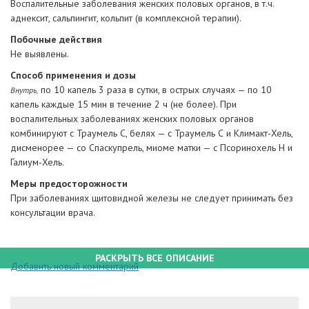
Воспалительные заболевания женских половых органов, в т.ч.
аднексит, сальпингит, кольпит (в комплексной терапии).
Побочные действия
Не выявлены.
Способ применения и дозы
по 10 капель 3 раза в сутки, в острых случаях — по 10
Внутрь,
капель каждые 15 мин в течение 2 ч (не более). При
воспалительных заболеваниях женских половых органов
комбинируют с Траумель C, белях — с Траумель С и Климакт-Хель,
дисменорее — со Спаскупрель, миоме матки — с Псоринохель Н и
Галиум-Хель.
Меры предосторожности
При заболеваниях щитовидной железы не следует принимать без
консультации врача.
РАСКРЫТЬ ВСЕ ОПИСАНИЕ
Добавить новый комментарий