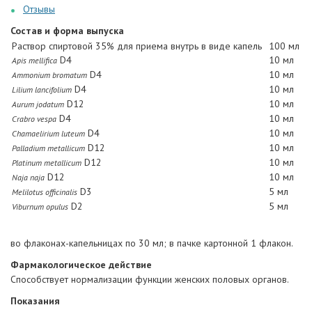
Отзывы
Состав и форма выпуска
Раствор спиртовой 35% для приема внутрь в виде капель
100 мл
D4
10 мл
Apis mellifica
D4
10 мл
Ammonium bromatum
D4
10 мл
Lilium lancifolium
D12
10 мл
Aurum jodatum
D4
10 мл
Crabro vespa
D4
10 мл
Chamaelirium luteum
D12
10 мл
Palladium metallicum
D12
10 мл
Platinum metallicum
D12
10 мл
Naja naja
D3
5 мл
Melilotus officinalis
D2
5 мл
Viburnum opulus
во флаконах-капельницах по 30 мл; в пачке картонной 1 флакон.
Фармакологическое действие
Способствует нормализации функции женских половых органов.
Показания