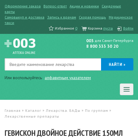
Оформление заказа
Вопрос-ответ
Акции и новинки
Скидочные
карты
Самовыкуп и доставка
Запись к врачам
Скорая помощь
Медицинское
такси
Избранное
0
Корзина
пуста
Войти
003
для Санкт-Петербурга
8 800 333 30 20
Или воспользуйтесь
алфавитным указателем
»
»
»
»
Главная
Каталог
Лекарства. БАДы
По группам
Лекарственные препараты
ГЕВИСКОН ДВОЙНОЕ ДЕЙСТВИЕ 150МЛ