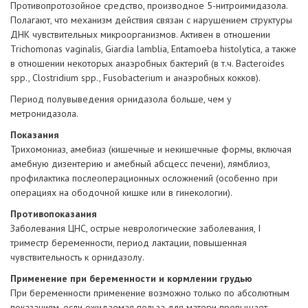
Противопротозойное средство, производное 5-нитроимидазола.
Полагают, что механизм действия связан с нарушением структуры
ДНК чувствительных микроорганизмов. Активен в отношении
Trichomonas vaginalis, Giardia lamblia, Entamoeba histolytica, а также
в отношении некоторых анаэробных бактерий (в т.ч. Bacteroides
spp., Clostridium spp., Fusobacterium и анаэробных кокков).
Период полувыведения орнидазола больше, чем у
метронидазола.
Показания
Трихомониаз, амебиаз (кишечные и некишечные формы, включая
амебную дизентерию и амебный абсцесс печени), лямблиоз,
профилактика послеоперационных осложнений (особенно при
операциях на ободочной кишке или в гинекологии).
Противопоказания
Заболевания ЦНС, острые неврологические заболевания, I
триместр беременности, период лактации, повышенная
чувствительность к орнидазолу.
Применение при беременности и кормлении грудью
При беременности применение возможно только по абсолютным
показаниям, если ожидаемая польза для матери превышает