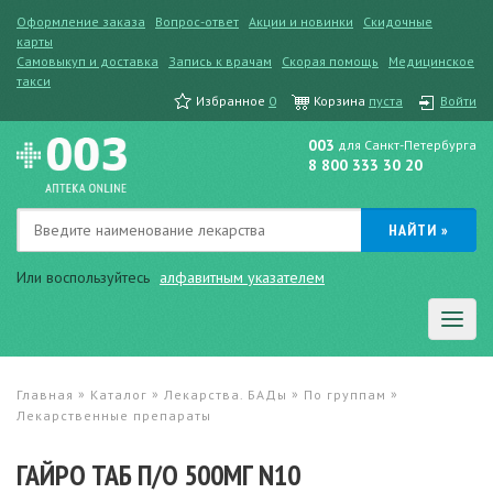
Оформление заказа
Вопрос-ответ
Акции и новинки
Скидочные
карты
Самовыкуп и доставка
Запись к врачам
Скорая помощь
Медицинское
такси
Избранное
0
Корзина
пуста
Войти
003
для Санкт-Петербурга
8 800 333 30 20
Или воспользуйтесь
алфавитным указателем
»
»
»
»
Главная
Каталог
Лекарства. БАДы
По группам
Лекарственные препараты
ГАЙРО ТАБ П/О 500МГ N10