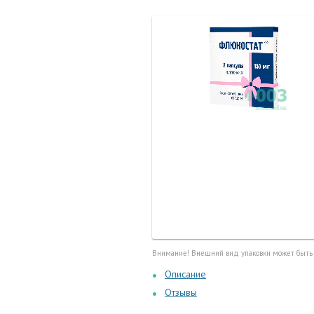
Маточные
калоприе
Мед. инст
Очки кор
Перчатки,
Тесты, те
Шприцы, и
Внимание! Внешний вид упаковки может быть
Описание
Отзывы