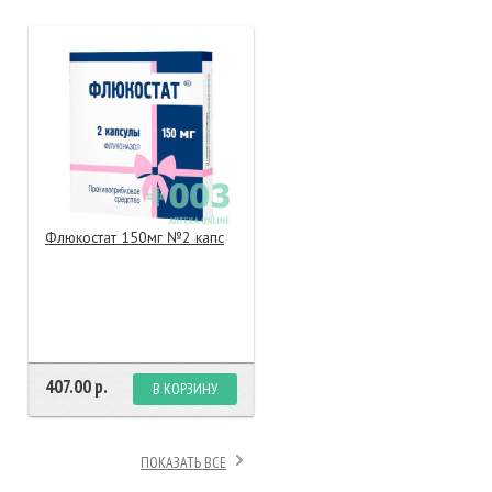
тание
ао, биомороженое
Флюкостат 150мг №2 капс
407.00 р.
В КОРЗИНУ
ПОКАЗАТЬ ВСЕ