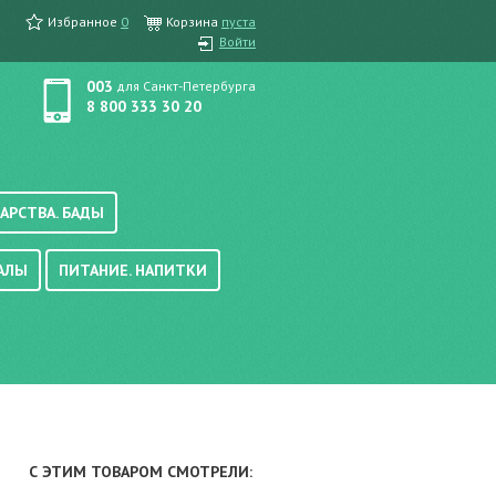
Избранное
0
Корзина
пуста
Войти
003
для Санкт-Петербурга
8 800 333 30 20
АРСТВА. БАДЫ
АЛЫ
ПИТАНИЕ. НАПИТКИ
етика, краска для волос
вые, осветляющие
ачению
итание
хара
вода, масло
смеси
уби/мюсли
ода/напитки
С ЭТИМ ТОВАРОМ СМОТРЕЛИ:
е/энтеральное питание