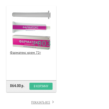
тание
ао, биомороженое
Фарматекс крем 72г
864.00 р.
В КОРЗИНУ
ПОКАЗАТЬ ВСЕ