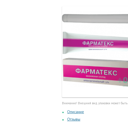
Маточные
калоприе
Мед. инст
Очки кор
Перчатки,
Тесты, те
Шприцы, и
Внимание! Внешний вид упаковки может быть
Описание
Отзывы