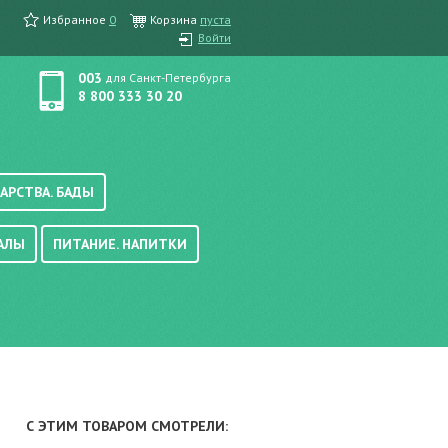
Избранное
0
Корзина
пуста
Войти
003
для Санкт-Петербурга
8 800 333 30 20
АРСТВА. БАДЫ
АЛЫ
ПИТАНИЕ. НАПИТКИ
етика, краска для волос
вые, осветляющие
ачению
итание
хара
вода, масло
смеси
уби/мюсли
ода/напитки
С ЭТИМ ТОВАРОМ СМОТРЕЛИ:
е/энтеральное питание