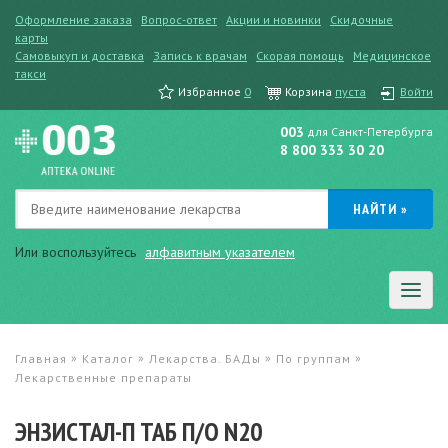
Оформление заказа
Вопрос-ответ
Акции и новинки
Скидочные
карты
Самовыкуп и доставка
Запись к врачам
Скорая помощь
Медицинское
такси
Избранное
0
Корзина
пуста
Войти
003
для Санкт-Петербурга
8 800 333 30 20
Или воспользуйтесь
алфавитным указателем
»
»
»
»
Главная
Каталог
Лекарства. БАДы
По группам
Лекарственные препараты
ЭНЗИСТАЛ-П ТАБ П/О N20