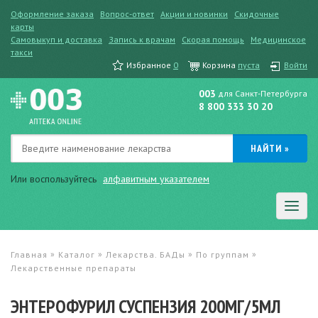
Оформление заказа
Вопрос-ответ
Акции и новинки
Скидочные
карты
Самовыкуп и доставка
Запись к врачам
Скорая помощь
Медицинское
такси
Избранное
0
Корзина
пуста
Войти
003
для Санкт-Петербурга
8 800 333 30 20
Или воспользуйтесь
алфавитным указателем
»
»
»
»
Главная
Каталог
Лекарства. БАДы
По группам
Лекарственные препараты
ЭНТЕРОФУРИЛ СУСПЕНЗИЯ 200МГ/5МЛ