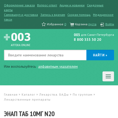
Оформление заказа
Вопрос-ответ
Акции и новинки
Скидочные
карты
Самовыкуп и доставка
Запись к врачам
Скорая помощь
Медицинское
такси
Избранное
0
Корзина
пуста
Войти
003
для Санкт-Петербурга
8 800 333 30 20
Или воспользуйтесь
алфавитным указателем
»
»
»
»
Главная
Каталог
Лекарства. БАДы
По группам
Лекарственные препараты
ЭНАП ТАБ 10МГ N20